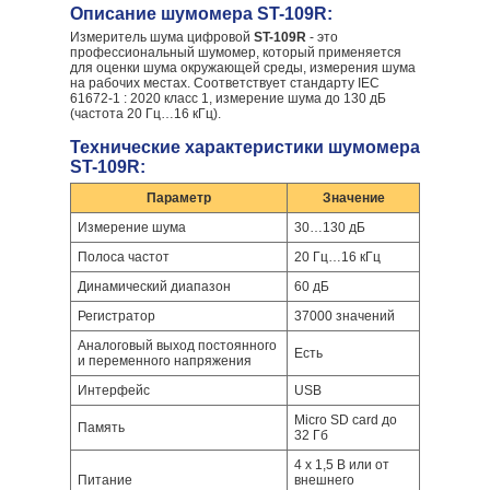
Описание шумомера ST-109R:
Измеритель шума цифровой
ST-109R
- это
профессиональный шумомер, который применяется
для оценки шума окружающей среды, измерения шума
на рабочих местах. Соответствует стандарту IEC
61672-1 : 2020 класс 1, измерение шума до 130 дБ
(частота 20 Гц…16 кГц).
Технические характеристики шумомера
ST-109R:
Параметр
Значение
Измерение шума
30…130 дБ
Полоса частот
20 Гц…16 кГц
Динамический диапазон
60 дБ
Регистратор
37000 значений
Аналоговый выход постоянного
Есть
и переменного напряжения
Интерфейс
USB
Micro SD card до
Память
32 Гб
4 х 1,5 В или от
Питание
внешнего