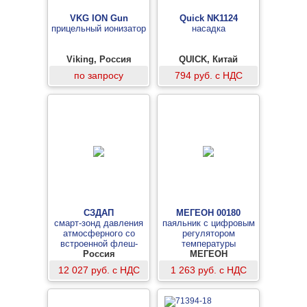
VKG ION Gun
Quick NK1124
прицельный ионизатор
насадка
Viking, Россия
QUICK, Китай
по запросу
794 руб. с НДС
СЗДАП
МЕГЕОН 00180
смарт-зонд давления
паяльник с цифровым
атмосферного со
регулятором
встроенной флеш-
температуры
памятью
Россия
МЕГЕОН
12 027 руб. с НДС
1 263 руб. с НДС