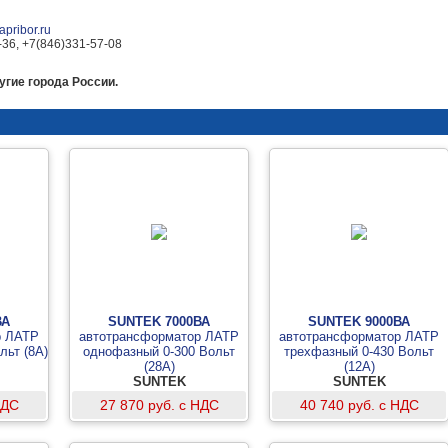
pribor.ru
-36, +7(846)331-57-08
гие города России.
ВА
SUNTEK 7000ВА
SUNTEK 9000ВА
р ЛАТР
автотрансформатор ЛАТР
автотрансформатор ЛАТР
льт (8А)
однофазный 0-300 Вольт
трехфазный 0-430 Вольт
(28А)
(12А)
SUNTEK
SUNTEK
НДС
27 870 руб. с НДС
40 740 руб. с НДС