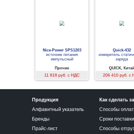
Nice-Power SPS1203
Quick-432
источник питания
измеритель статич
импульсный
заряда
Прочие
QUICK, Кита
11 818 руб. с НДС
206 410 руб. с
Продукция
Как сделать з
Алфавитный указатель
Способы опла
Бренды
Сроки поставк
Прайс-лист
Способы отгру