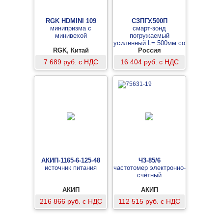
RGK HDMINI 109
СЗПГУ.500П
минипризма с
смарт-зонд
минивехой
погружаемый
усиленный L= 500мм со
RGK, Китай
встроенной флеш-
Россия
памятью
7 689 руб. с НДС
16 404 руб. с НДС
АКИП-1165-6-125-48
Ч3-85/6
источник питания
частотомер электронно-
счётный
АКИП
АКИП
216 866 руб. с НДС
112 515 руб. с НДС