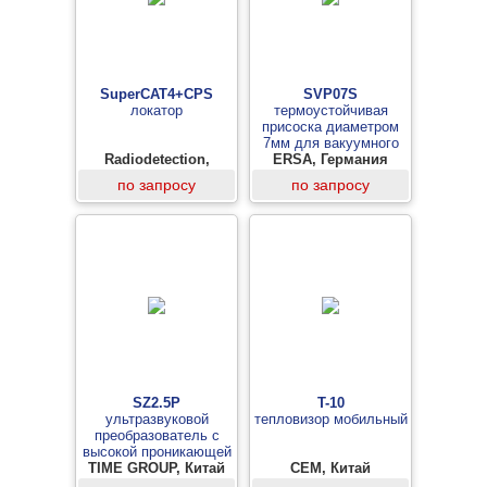
SuperCAT4+CPS
SVP07S
локатор
термоустойчивая
присоска диаметром
7мм для вакуумного
Radiodetection,
манипулятра VacPen
ERSA, Германия
Великобритания
по запросу
по запросу
SZ2.5P
T-10
ультразвуковой
тепловизор мобильный
преобразователь с
высокой проникающей
TIME GROUP, Китай
способностью
CEM, Китай