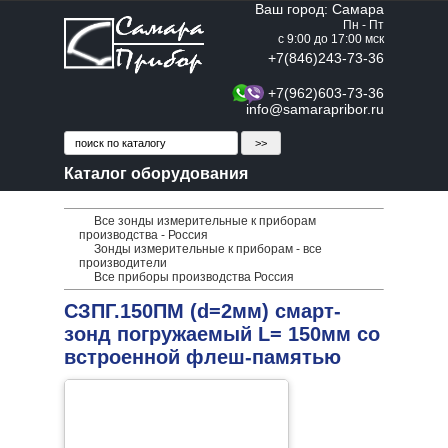
Ваш город: Самара
Пн - Пт
с 9:00 до 17:00 мск
+7(846)243-73-36
+7(962)603-73-36
info@samarapribor.ru
Каталог оборудования
Все зонды измерительные к приборам
производства - Россия
Зонды измерительные к приборам - все
производители
Все приборы производства Россия
СЗПГ.150ПМ (d=2мм) смарт-
зонд погружаемый L= 150мм со
встроенной флеш-памятью