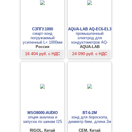
СЗПГУ.1000
AQUA-LAB AQ-EC6-EL3
смарт-зонд
промышленный
погружаемый
электрод для
усиленный L= 1000мм
кондуктометров AQ-
Россия
EC100 и AQ-EC120
AQUA-LAB
16 404 руб. с НДС
24 090 руб. с НДС
MSO8000-AUDIO
BT-6-2М
опция анализа и
зонд для бороскопа,
запуска по шинам I2S
диаметр 6мм, длина 2м
RIGOL, Китай
CEM, Китай