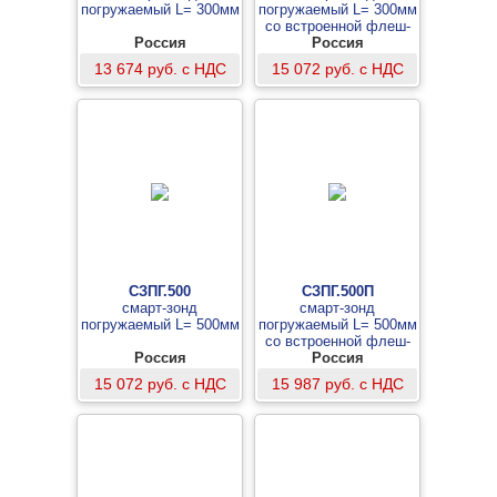
погружаемый L= 300мм
погружаемый L= 300мм
со встроенной флеш-
Россия
памятью
Россия
13 674 руб. с НДС
15 072 руб. с НДС
СЗПГ.500
СЗПГ.500П
смарт-зонд
смарт-зонд
погружаемый L= 500мм
погружаемый L= 500мм
со встроенной флеш-
Россия
памятью
Россия
15 072 руб. с НДС
15 987 руб. с НДС