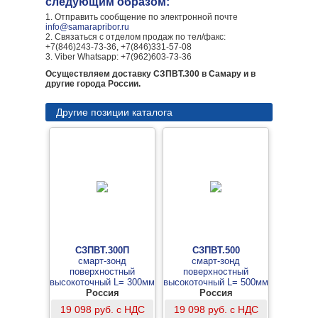
следующим образом:
1. Отправить сообщение по электронной почте
info@samarapribor.ru
2. Связаться с отделом продаж по тел/факс:
+7(846)243-73-36, +7(846)331-57-08
3. Viber Whatsapp: +7(962)603-73-36
Осуществляем доставку СЗПВТ.300 в Самару и в
другие города России.
Другие позиции каталога
СЗПВТ.300П
СЗПВТ.500
смарт-зонд
смарт-зонд
поверхностный
поверхностный
высокоточный L= 300мм
высокоточный L= 500мм
со встроенной флеш-
Россия
Россия
памятью
19 098 руб. с НДС
19 098 руб. с НДС