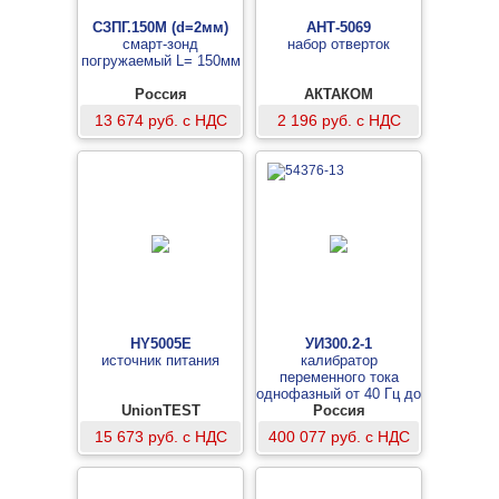
СЗПГ.150М (d=2мм)
АНТ-5069
смарт-зонд
набор отверток
погружаемый L= 150мм
Россия
АКТАКОМ
13 674 руб. с НДС
2 196 руб. с НДС
HY5005E
УИ300.2-1
источник питания
калибратор
переменного тока
однофазный от 40 Гц до
UnionTEST
Россия
11 кГц
15 673 руб. с НДС
400 077 руб. с НДС