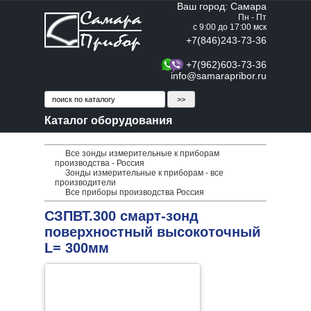
Ваш город: Самара
Пн - Пт
с 9:00 до 17:00 мск
+7(846)243-73-36
+7(962)603-73-36
info@samarapribor.ru
Каталог оборудования
Все зонды измерительные к приборам
производства - Россия
Зонды измерительные к приборам - все
производители
Все приборы производства Россия
СЗПВТ.300 смарт-зонд
поверхностный высокоточный
L= 300мм