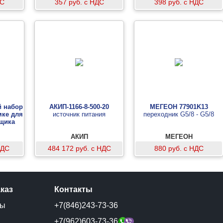
ДС
357 руб. с НДС
398 руб. с НДС
 набор
АКИП-1166-8-500-20
МЕГЕОН 77901K13
мке для
источник питания
переходник G5/8 - G5/8
щика
АКИП
МЕГЕОН
НДС
484 172 руб. с НДС
880 руб. с НДС
аказ
Контакты
ты
+7(846)243-73-36
и
+7(962)603-73-36