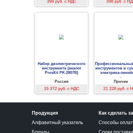
398 руб. с НДС
398 руб. с Н
Набор диэлектрического
Профессиональный
инструмента (аналог
инструментов в су
ProsКit PK-2807B)
электрика-линей
-
-
Россия
Прочие
15 372 руб. с НДС
21 228 руб. с 
Продукция
Как сделать з
Алфавитный указатель
Способы опла
Бренды
Сроки поставк