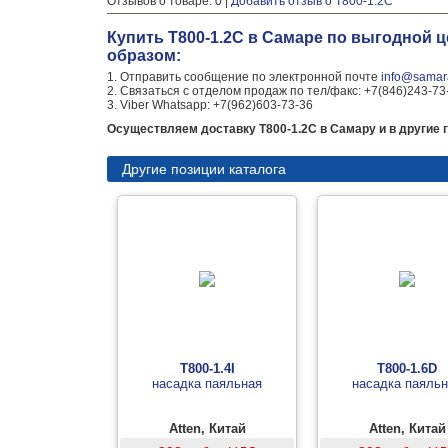
Отзывов о товаре: 0 |
Добавить отзыв о T800-1.2C
Купить T800-1.2C в Самаре по выгодной 
образом:
1. Отправить сообщение по электронной почте
info@samara
2. Связаться с отделом продаж по тел/факс: +7(846)243-73
3. Viber Whatsapp: +7(962)603-73-36
Осуществляем доставку T800-1.2C в Самару и в другие 
Другие позиции каталога
T800-1.4I
T800-1.6D
насадка паяльная
насадка паяль
Atten, Китай
Atten, Китай