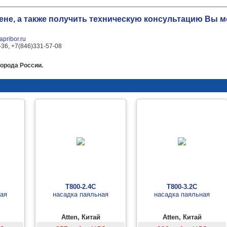
цене, а также получить техническую консультацию Вы
pribor.ru
-36, +7(846)331-57-08
города России.
T800-2.4C
T800-3.2C
ная
насадка паяльная
насадка паяльная
Atten, Китай
Atten, Китай