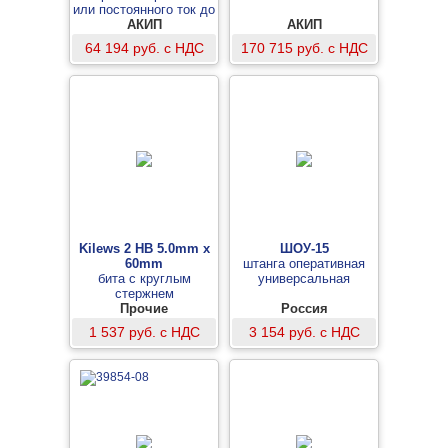
или постоянного ток до
АКИП
40 А
АКИП
64 194 руб. с НДС
170 715 руб. с НДС
Kilews 2 HB 5.0mm x
ШОУ-15
60mm
штанга оперативная
бита с круглым
универсальная
стержнем
Прочие
Россия
1 537 руб. с НДС
3 154 руб. с НДС