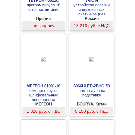
ТЕТРОН-40022С
УФС-И
программируемый
устройство поверки
источник питания
индукционных
счетчиков (без
Прочие
держателя)
Россия
по запросу
13 216 руб. с НДС
МЕГЕОН 61001-10
8066HLED-2BHC 3D
комплект кругов
лампа-лупа на
шлифовальных
подставке
лепестковых
МЕГЕОН
BOURYA, Китай
1 320 руб. с НДС
5 150 руб. с НДС