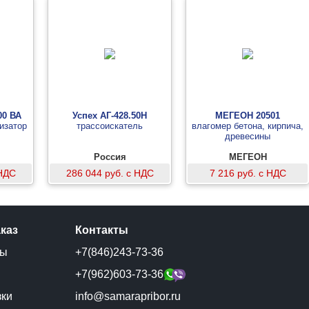
00 ВА
Успех АГ-428.50Н
МЕГЕОН 20501
изатор
трассоискатель
влагомер бетона, кирпича,
древесины
Россия
МЕГЕОН
 НДС
286 044 руб. с НДС
7 216 руб. с НДС
аказ
Контакты
ты
+7(846)243-73-36
и
+7(962)603-73-36
зки
info@samarapribor.ru