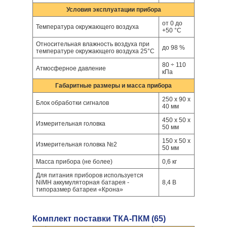
Условия эксплуатации прибора
от 0 до
Температура окружающего воздуха
+50 °С
Относительная влажность воздуха при
до 98 %
температуре окружающего воздуха 25°С
80 ÷ 110
Атмосферное давление
кПа
Габаритные размеры и масса прибора
250 х 90 х
Блок обработки сигналов
40 мм
450 х 50 х
Измерительная головка
50 мм
150 х 50 х
Измерительная головка №2
50 мм
Масса прибора (не более)
0,6 кг
Для питания приборов используется
NiMH аккумуляторная батарея -
8,4 В
типоразмер батареи «Крона»
Комплект поставки ТКА-ПКМ (65)