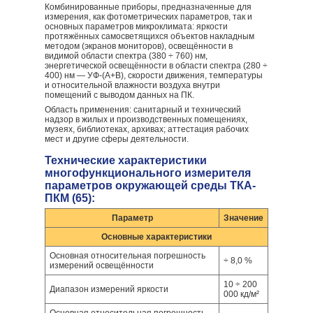
Комбинированные приборы, предназначенные для
измерения, как фотометрических параметров, так и
основных параметров микроклимата: яркости
протяжённых самосветящихся объектов накладным
методом (экранов мониторов), освещённости в
видимой области спектра (380 ÷ 760) нм,
энергетической освещённости в области спектра (280 ÷
400) нм — УФ-(А+В), скорости движения, температуры
и относительной влажности воздуха внутри
помещений с выводом данных на ПК.
Область применения: санитарный и технический
надзор в жилых и производственных помещениях,
музеях, библиотеках, архивах; аттестация рабочих
мест и другие сферы деятельности.
Технические характеристики
многофункционального измерителя
параметров окружающей среды ТКА-
ПКМ (65):
Параметр
Значение
Основные характеристики
Основная относительная погрешность
÷ 8,0 %
измерений освещённости
10 ÷ 200
Диапазон измерений яркости
000 кд/м²