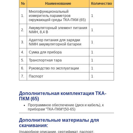
№
Наименование
Количество
Многофункциональный
1.
измеритель параметров
1
окружающей среды ТКА-ПКМ (65)
Аккумуляторный элемент питания
2.
1
NiMH, 8,4 В
Адаптер питания для зарядки
3.
1
NiMH аккумуляторной батареи
4.
Сумка для прибора
1
5.
Транспортная тара
1
6.
Руководство по эксплуатации
1
7.
Паспорт
1
Дополнительная комплектация ТКА-
ПКМ (65)
Программное обеспечение (диск и кабель), к
приборам "ТКА-ПКМ"(50-65)
Дополнительные материалы для
скачивания:
(подробное описание, сертификат, паспорт,