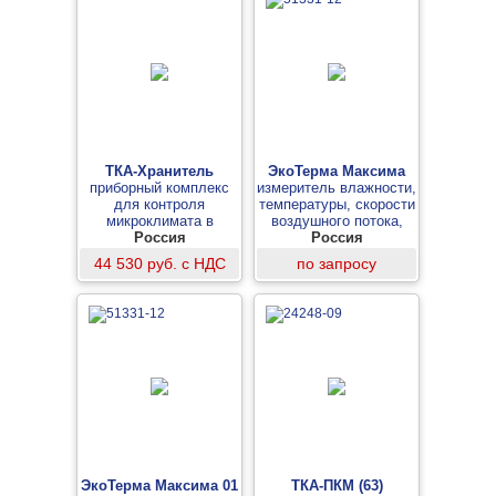
ТКА-Хранитель
ЭкоТерма Максима
приборный комплекс
измеритель влажности,
для контроля
температуры, скорости
микроклимата в
воздушного потока,
учреждениях культуры
Россия
барометр
Россия
и искусства
44 530 руб. с НДС
по запросу
ЭкоТерма Максима 01
ТКА-ПКМ (63)