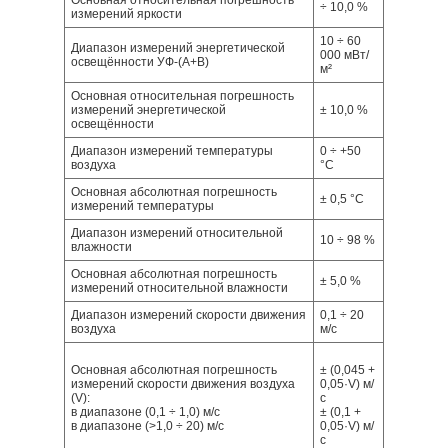
Основная относительная погрешность
÷ 10,0 %
измерений яркости
10 ÷ 60
Диапазон измерений энергетической
000 мВт/
освещённости УФ-(А+В)
м²
Основная относительная погрешность
измерений энергетической
± 10,0 %
освещённости
Диапазон измерений температуры
0 ÷ +50
воздуха
°С
Основная абсолютная погрешность
± 0,5 °С
измерений температуры
Диапазон измерений относительной
10 ÷ 98 %
влажности
Основная абсолютная погрешность
± 5,0 %
измерений относительной влажности
Диапазон измерений скорости движения
0,1 ÷ 20
воздуха
м/с
Основная абсолютная погрешность
± (0,045 +
измерений скорости движения воздуха
0,05·V) м/
(V):
с
в диапазоне (0,1 ÷ 1,0) м/с
± (0,1 +
в диапазоне (>1,0 ÷ 20) м/с
0,05·V) м/
с