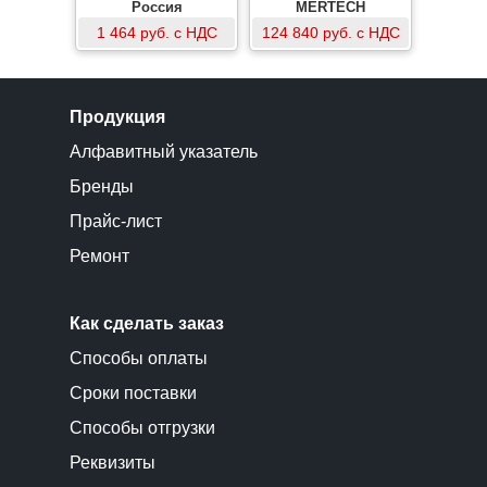
Россия
торговые настольные
MERTECH
весы с печатью
1 464 руб. с НДС
124 840 руб. с НДС
этикеток
Продукция
Алфавитный указатель
Бренды
Прайс-лист
Ремонт
Как сделать заказ
Способы оплаты
Сроки поставки
Способы отгрузки
Реквизиты