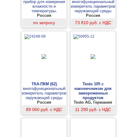
прибор для измерения
многофункциональный
влажности и
измеритель параметров
температуры,
окружающей среды
анемометр, барометр
Россия
Россия
по запросу
73 810 руб. с НДС
ТКА-ПКМ (62)
Testo 105 с
многофункциональный
наконечником для
измеритель параметров
замороженных
окружающей среды
продуктов
Россия
цифровой термометр
Testo AG, Германия
89 060 руб. с НДС
11 290 руб. с НДС