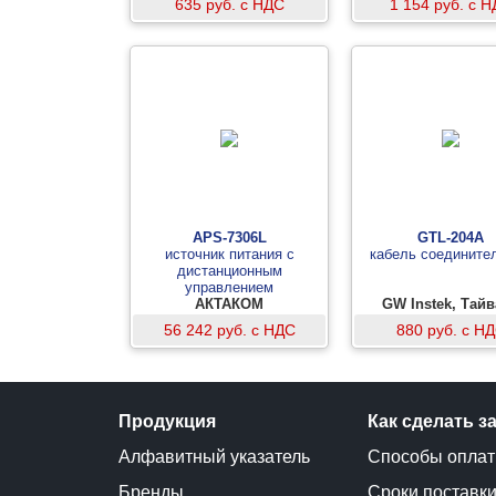
635 руб. с НДС
1 154 руб. с 
APS-7306L
GTL-204A
источник питания с
кабель соедините
дистанционным
управлением
АКТАКОМ
GW Instek, Тай
56 242 руб. с НДС
880 руб. с Н
Продукция
Как сделать з
Алфавитный указатель
Способы опла
Бренды
Сроки поставк