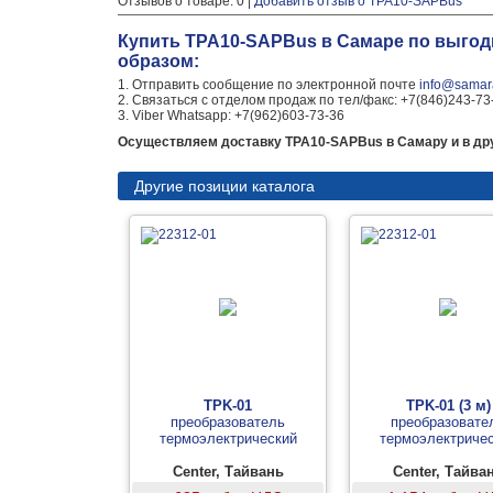
Отзывов о товаре: 0 |
Добавить отзыв о TPA10-SAPBus
Купить TPA10-SAPBus в Самаре по выгод
образом:
1. Отправить сообщение по электронной почте
info@samara
2. Связаться с отделом продаж по тел/факс: +7(846)243-73
3. Viber Whatsapp: +7(962)603-73-36
Осуществляем доставку TPA10-SAPBus в Самару и в дру
Другие позиции каталога
TPK-01
TPK-01 (3 м)
преобразователь
преобразовате
термоэлектрический
термоэлектриче
Center, Тайвань
Center, Тайва