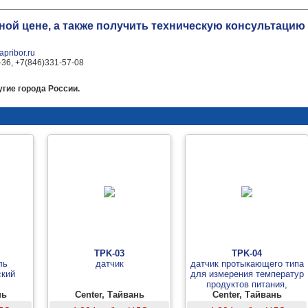
ной цене, а также получить техническую консультаци
pribor.ru
-36, +7(846)331-57-08
гие города России.
TPK-03
TPK-04
ль
датчик
датчик протыкающего типа
ский
для измерения температур
продуктов питания,
нь
Center, Тайвань
жидкостей, гелей, пластика,
Center, Тайвань
резины