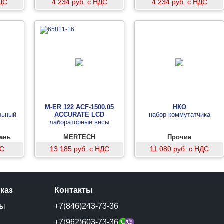
НДС
4 234 руб. с НДС
4 234 руб. с НДС
M-ER 122 АCF-1500.05
НКО
льный
ACCURATE LСD
набор коммутатчика
лабораторные весы
вань
MERTECH
Прочие
ДС
13 185 руб. с НДС
11 080 руб. с НДС
аказ
Контакты
ты
+7(846)243-73-36
и
+7(962)603-73-36