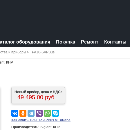
аталог оборудования
Покупка
Ремонт
Контакты
ства и приборы
> TPA10-SAPBus
ent, КНР
в
Новый прибор, цена с НДС:
49 495,00 руб.
Как купить TPA10-SAPBus в Самаре
Производитель:
Siglent, КНР