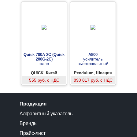
Quick 700A-2C (Quick
A800
200G-2C)
усилитель
жало
высоковольтный
QUICK, Китай
Pendulum, Швеция
555 руб. с НДС
890 817 руб. с НДС
Продукция
Алфавитный указатель
Бренды
Прайс-лист