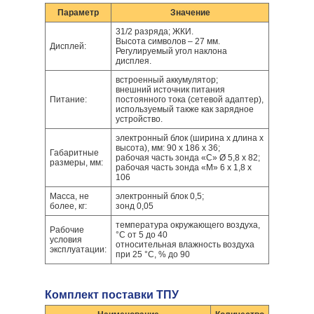
Параметр
Значение
31/2 разряда; ЖКИ.
Высота символов – 27 мм.
Дисплей:
Регулируемый угол наклона
дисплея.
встроенный аккумулятор;
внешний источник питания
Питание:
постоянного тока (сетевой адаптер),
используемый также как зарядное
устройство.
электронный блок (ширина х длина х
высота), мм: 90 х 186 х 36;
Габаритные
рабочая часть зонда «С» Ø 5,8 х 82;
размеры, мм:
рабочая часть зонда «М» 6 x 1,8 x
106
Масса, не
электронный блок 0,5;
более, кг:
зонд 0,05
температура окружающего воздуха,
Рабочие
°С от 5 до 40
условия
относительная влажность воздуха
эксплуатации:
при 25 °С, % до 90
Комплект поставки ТПУ