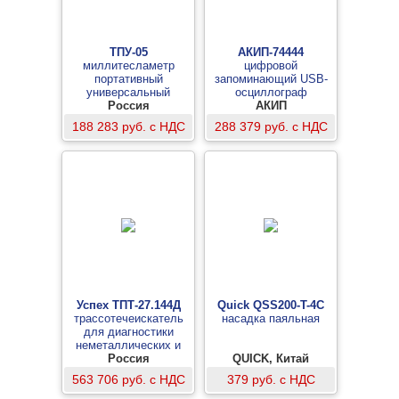
ТПУ-05
АКИП-74444
миллитесламетр
цифровой
портативный
запоминающий USB-
универсальный
осциллограф
Россия
АКИП
188 283 руб. с НДС
288 379 руб. с НДС
Успех ТПТ-27.144Д
Quick QSS200-T-4C
трассотечеискатель
насадка паяльная
для диагностики
неметаллических и
металлических
Россия
QUICK, Китай
трубопроводов
563 706 руб. с НДС
379 руб. с НДС