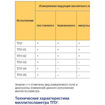
Измеряемая индукция магнитного поля
и
0,0
–
Исполнение
1,9
0,0
постоянного
переменного
импульсного
–
19,
0,1
199
ТПУ
+
+
+
–
ТПУ-01
+
+
+
+
ТПУ-02
+
+
+
–
ТПУ-03
+
–
–
–
ТПУ-04
+
–
–
+
ТПУ-05
+
–
–
–
Знаком «+» отмечены вид измеряемого поля и
диапазоны измерений данного исполнения
миллитесламетра.
Технические характеристики
миллитесламетра ТПУ: