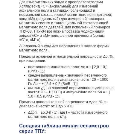
Два измерительных зонда с преобразователями
Холла: зонд «С» (аксиальный) для измерений
аксиального поля в катушках (соленоидах) и
нормальной составляющей магнитного поля деталей;
зонд «М» (радиальный) для измерений в зазорах
магнитных систем и тангенциальной составляющей
магнитного поля деталей. Для исполнений приборов
ТПУ-03, ТПУ-04 возможна поставка модификаций
зондов «С» и «М» повышенной прочности (зонды
«С1», «М1»).
Аналоговый выход для наблюдения и записи формы
магнитного поля.
Пределы основной относительной погрешности Δo, %,
при измерении:
постоянного магнитного поля: Δо = ± [ 2,0 + 0,1
(Вп/В - 1)];
средневыпрямленных значений переменного
магнитного поля в диапазоне частот 20 – 1000
Гц:Δо = ± [ 2,5 + 0,2 (Вп/В - 1)];
амплитудных значений переменного в диапазоне
частот 20 – 1000 Гц и импульсного поля:Δо = ± [
5,0 + 0,5 (Вп/В - 1)].
Пределы дополнительной погрешности Δдоп, %, в
диапазоне частот от 1 до 5 кГц:
Δдоп = ±5,0·(f - 1)], где f – частота измеряемого
магнитного поля в кГц.
Сводная таблица миллитесламетров
серии ТПУ: