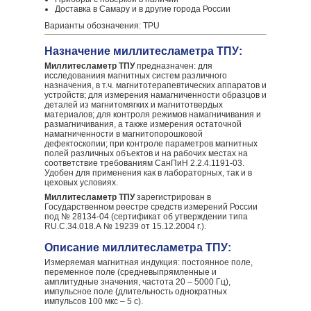
Доставка в Самару и в другие города России
Варианты обозначения: TPU
Назначение миллитесламетра ТПУ:
Миллитесламетр ТПУ
предназначен: для
исследованиия магнитных систем различного
назначения, в т.ч. магнитотерапевтических аппаратов и
устройств; для измерения намагниченности образцов и
деталей из магнитомягких и магнитотвердых
материалов; для контроля режимов намагничивания и
размагничивания, а также измерения остаточной
намагниченности в магнитопорошковой
дефектоскопии; при контроле параметров магнитных
полей различных объектов и на рабочих местах на
соответствие требованиям СанПиН 2.2.4.1191-03.
Удобен для применения как в лабораторных, так и в
цеховых условиях.
Миллитесламетр ТПУ
зарегистрирован в
Государственном реестре средств измерений России
под № 28134-04 (сертификат об утверждении типа
RU.C.34.018.А № 19239 от 15.12.2004 г.).
Описание миллитесламетра ТПУ:
Измеряемая магнитная индукция: постоянное поле,
переменное поле (средневыпрямленные и
амплитудные значения, частота 20 – 5000 Гц),
импульсное поле (длительность однократных
импульсов 100 мкс – 5 с).