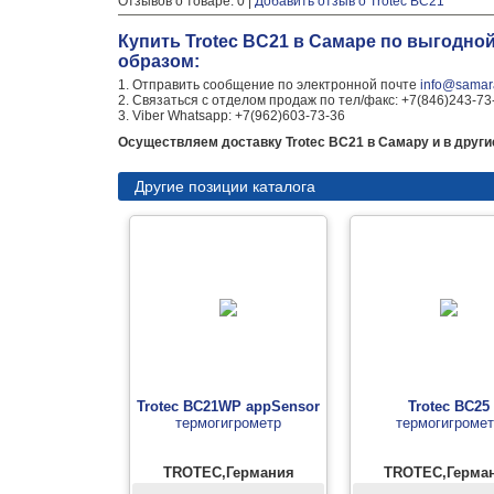
Отзывов о товаре: 0 |
Добавить отзыв о Trotec BC21
Купить Trotec BC21 в Самаре по выгодно
образом:
1. Отправить сообщение по электронной почте
info@samara
2. Связаться с отделом продаж по тел/факс: +7(846)243-73
3. Viber Whatsapp: +7(962)603-73-36
Осуществляем доставку Trotec BC21 в Самару и в други
Другие позиции каталога
Trotec BC21WP appSensor
Trotec BC25
термогигрометр
термогигроме
TROTEC,Германия
TROTEC,Герма