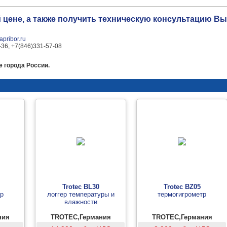
й цене, а также получить техническую консультацию 
pribor.ru
-36, +7(846)331-57-08
е города России.
Trotec BL30
Trotec BZ05
тр
логгер температуры и
термогигрометр
влажности
ния
TROTEC,Германия
TROTEC,Германия