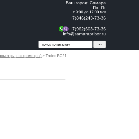
Ваш город: Самара
Пн - Пт
с 9:00 до 17:00 мск
+7(846)243-73-36
+7(962)603-73-36
info@samarapribor.ru
рометры, психрометры)
> Trotec BC21