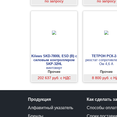
по запросу
по запросу
Kilews SKD-7800L ESD (B) с
ТЕТРОН РСК-2
силовым контроллером
реостат сопротивле
SKP-32HL
Ом 4,6 А
винтоверт
Прочие
Прочие
202 637 руб. с НДС
8 800 руб. с 
Продукция
Как сделать з
Алфавитный указатель
Способы опла
Бренды
Сроки поставк