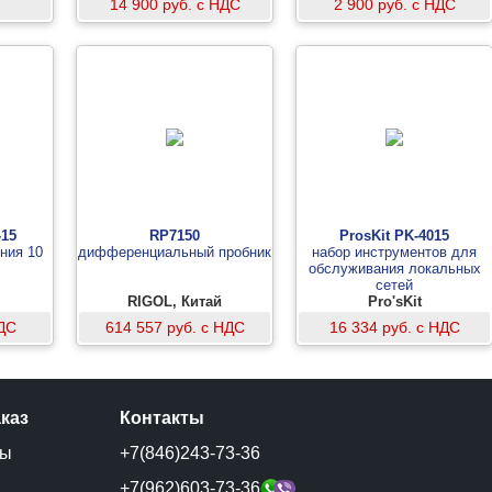
14 900 руб. с НДС
2 900 руб. с НДС
-15
RP7150
ProsKit PK-4015
ния 10
дифференциальный пробник
набор инструментов для
обслуживания локальных
сетей
RIGOL, Китай
Pro'sKit
НДС
614 557 руб. с НДС
16 334 руб. с НДС
аказ
Контакты
ты
+7(846)243-73-36
и
+7(962)603-73-36