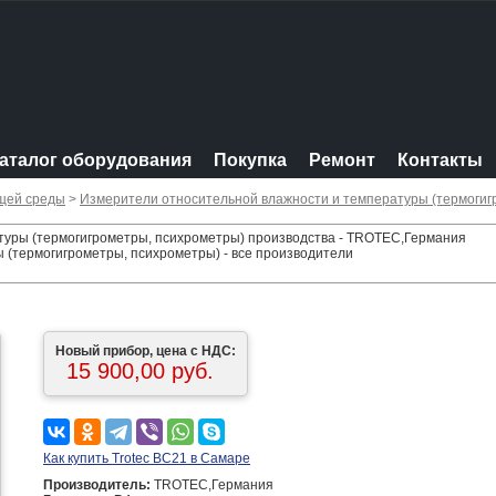
аталог оборудования
Покупка
Ремонт
Контакты
щей среды
>
Измерители относительной влажности и температуры (термогиг
туры (термогигрометры, психрометры) производства - TROTEC,Германия
 (термогигрометры, психрометры) - все производители
Новый прибор, цена с НДС:
15 900,00 руб.
Как купить Trotec BC21 в Самаре
Производитель:
TROTEC,Германия