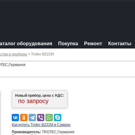
аталог оборудования
Покупка
Ремонт
Контакты
ства и приборы
> Trotec BZ22M
ROTEC,Германия
Новый прибор, цена с НДС:
по запросу
Как купить Trotec BZ22M в Самаре
Производитель:
TROTEC,Германия