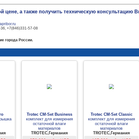
ой цене, а также получить техническую консультацию
pribor.ru
-36, +7(846)331-57-08
ие города России.
ro
Trotec CM-Set Business
Trotec CM-Set Classic
крышка
комплект для измерения
комплект для измерения
остаточной влаги
остаточной влаги
материалов
материалов
ния
TROTEC,Германия
TROTEC,Германия