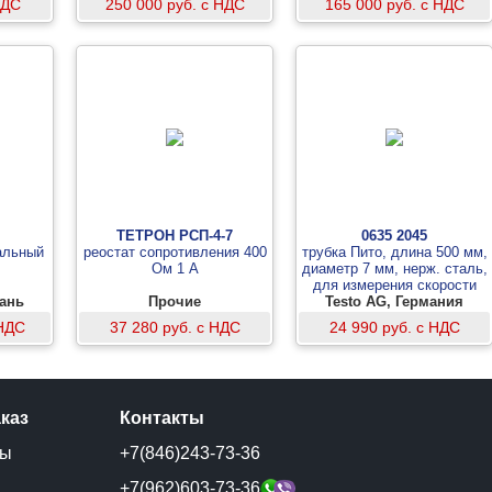
НДС
250 000 руб. с НДС
165 000 руб. с НДС
ТЕТРОН РСП-4-7
0635 2045
альный
реостат сопротивления 400
трубка Пито, длина 500 мм,
Ом 1 А
диаметр 7 мм, нерж. сталь,
для измерения скорости
вань
Прочие
Testo AG, Германия
потока
 НДС
37 280 руб. с НДС
24 990 руб. с НДС
аказ
Контакты
ты
+7(846)243-73-36
и
+7(962)603-73-36