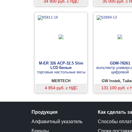
34 900 руб. с НДС
35 000 руб. с 
M-ER 326 ACP-32.5 Slim
GDM-78261
LCD Белые
вольтметр универс
торговые настольные весы
цифровой
MERTECH
GW Instek, Тай
4 854 руб. с НДС
131 100 руб. с
Продукция
Как сделать з
Алфавитный указатель
Способы опла
Бренды
Сроки поставк