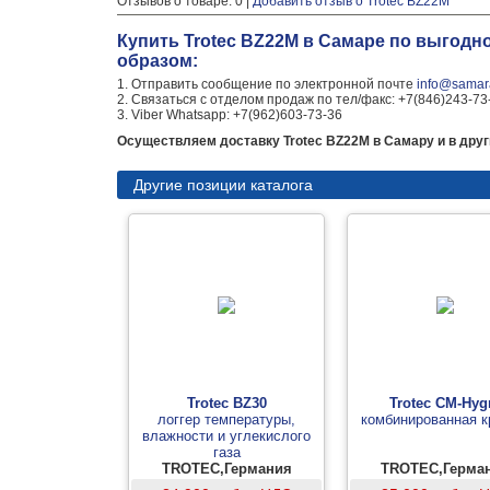
Отзывов о товаре: 0 |
Добавить отзыв о Trotec BZ22M
Купить Trotec BZ22M в Самаре по выгодн
образом:
1. Отправить сообщение по электронной почте
info@samara
2. Связаться с отделом продаж по тел/факс: +7(846)243-73
3. Viber Whatsapp: +7(962)603-73-36
Осуществляем доставку Trotec BZ22M в Самару и в друг
Другие позиции каталога
Trotec BZ30
Trotec CM-Hyg
логгер температуры,
комбинированная 
влажности и углекислого
газа
TROTEC,Германия
TROTEC,Герма