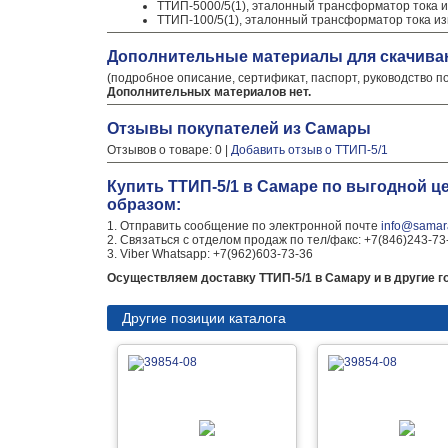
ТТИП-5000/5(1), эталонный трансформатор тока 
ТТИП-100/5(1), эталонный трансформатор тока и
Дополнительные материалы для скачива
(подробное описание, сертификат, паспорт, руководство п
Дополнительных материалов нет.
Отзывы покупателей из Самары
Отзывов о товаре: 0 |
Добавить отзыв о ТТИП-5/1
Купить ТТИП-5/1 в Самаре по выгодной ц
образом:
1. Отправить сообщение по электронной почте
info@samara
2. Связаться с отделом продаж по тел/факс: +7(846)243-73
3. Viber Whatsapp: +7(962)603-73-36
Осуществляем доставку ТТИП-5/1 в Самару и в другие г
Другие позиции каталога