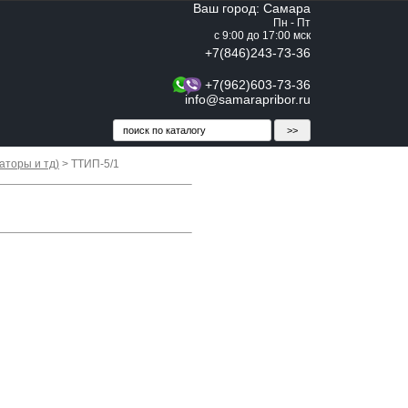
Ваш город: Самара
Пн - Пт
с 9:00 до 17:00 мск
+7(846)243-73-36
+7(962)603-73-36
info@samarapribor.ru
аторы и тд)
> ТТИП-5/1