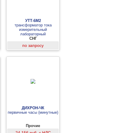
УТТ-6М2
трансформатор тока
измерительный
лабораторный
СНГ
по запросу
ДИХРОН-ЧК
первичные часы (минутные)
Прочие
24 156 руб. с НДС