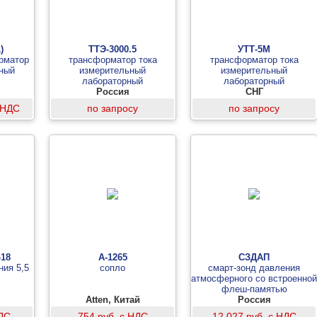
)
ТТЭ-3000.5
УТТ-5М
рматор
трансформатор тока
трансформатор тока
ьный
измерительный
измерительный
лабораторный
лабораторный
Россия
СНГ
с НДС
по запросу
по запросу
-18
A-1265
СЗДАП
ния 5,5
сопло
смарт-зонд давления
атмосферного со встроенной
флеш-памятью
Atten, Китай
Россия
НДС
754 руб. с НДС
12 027 руб. с НДС