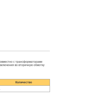
совместно с трансформаторами
 включения во вторичную обмотку
Количество
1