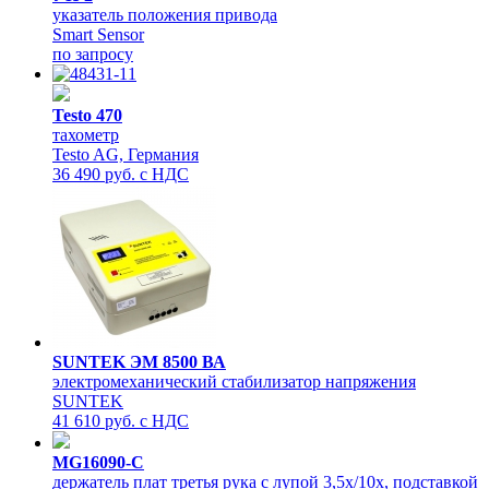
указатель положения привода
Smart Sensor
по запросу
Testo 470
тахометр
Testo AG, Германия
36 490 руб. с НДС
SUNTEK ЭМ 8500 ВА
электромеханический стабилизатор напряжения
SUNTEK
41 610 руб. с НДС
MG16090-C
держатель плат третья рука с лупой 3,5х/10х, подставкой