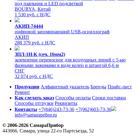
под паяльник и LED подсветкой
BOURYA, Китай
1 530 руб. с НДС
АКИП-74444
цифровой запоминающий USB-осциллограф
АКИП
288 379 руб. с НДС
ЗПЛ-1Н-К (сеч. 16мм2)
заземление переносное для воздушных линий с 5-ью
фазными зажимами в виде колец и штангой 6,6 м
СНГ
32 074 руб. с НДС
Продукция
Алфавитный указатель
Бренды
Прайс-лист
Ремонт
Как сделать заказ
Способы оплаты
Сроки поставки
Способы отгрузки
Реквизиты
Контакты
+7(846)243-73-36
+7(962)603-73-36
info@samarapribor.ru
© 2006-2026 СамараПрибор
443066, Самара, улица 22-го Партсъезда, 52