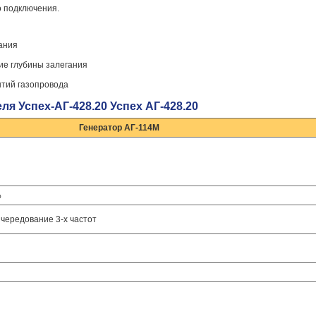
о подключения.
ания
ие глубины залегания
ытий газопровода
я Успех-АГ-428.20 Успех АГ-428.20
Генератор АГ-114М
%
, чередование 3-х частот