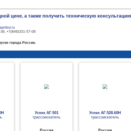
одной цене, а также получить техническую консультац
pribor.ru
-36, +7(846)331-57-08
угие города России.
0Н
Успех АГ-501
Успех АГ-528.60Н
ль
трассоискатель
трассоискатель
Россия
Россия