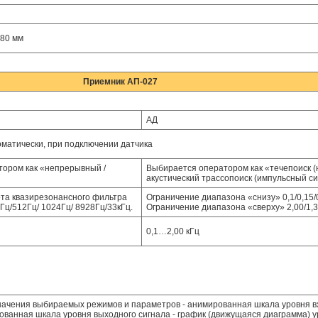
х80 мм
Приемник АП-027
АД
матически, при подключении датчика
ором как «непрерывный /
Выбирается оператором как «течепоиск (
акустический трассопоиск (импульсный си
та квазирезонансного фильтра
Ограничение диапазона «снизу» 0,1/0,15/0,
/512Гц/ 1024Гц/ 8928Гц/33кГц.
Ограничение диапазона «сверху» 2,00/1,38/
0,1…2,00 кГц
начения выбираемых режимов и параметров - анимированная шкала уровня в
ованная шкала уровня выходного сигнала - график (движущаяся диаграмма) у