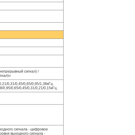
непрерывный сигнал) /
гнал)»
21/0,31/0,45/0,65/0,95/1,38кГц.
0,95/0,65/0,45/0,31/0,21/0,15кГц.
ходного сигнала - цифровое
ровня выходного сигнала -