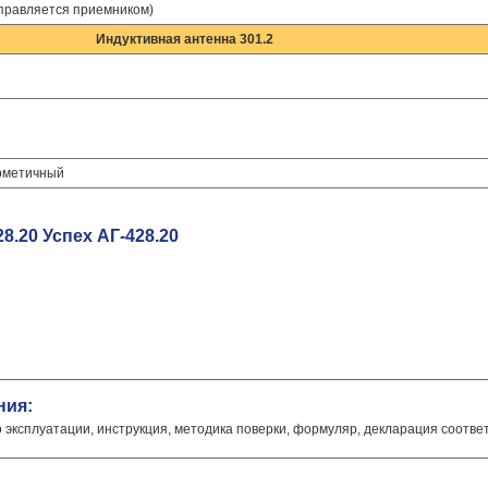
правляется приемником)
Индуктивная антенна 301.2
ерметичный
8.20 Успех АГ-428.20
ния:
о эксплуатации, инструкция, методика поверки, формуляр, декларация соотве