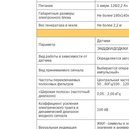
Питание
1 аккум. 12В/2,2 Ач
Габаритные размеры
Не более 190х140
электронного блока
Вес генератора в чехле
Не более 2,2 кг
Датчики
Параметр
ЭМД/ДКИ/ДОДК/КИ
Вид работы в зависимости от
Определяется авто
датчика
Выбирается операт
Вид принимаемого сигнала
импульсный»
Частоты переключаемых
Центральная часто
полосовых фильтров
50…60Гц/100…120Гц
«Широкая полоса» (частотный
0,05…2,00 кГц
диапазон)
Коэффициент усиления
электрического тракта и
100 dB
динамический диапазон
входного сигнала
ЖКИ - символы и з
Визуальная индикация
значение и анимир