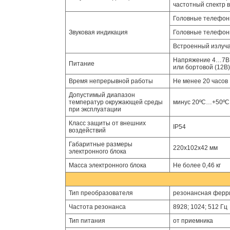
частотный спектр 
Головные телефон
Звуковая индикация
Головные телефоны
Встроенный излуча
Напряжение 4…7В. 
Питание
или бортовой (12В)
Время непрерывной работы
Не менее 20 часов
Допустимый диапазон
температур окружающей среды
минус 20ºС…+50ºС
при эксплуатации
Класс защиты от внешних
IP54
воздействий
Габаритные размеры
220х102х42 мм
электронного блока
Масса электронного блока
Не более 0,46 кг
Тип преобразователя
резонансная ферр
Частота резонанса
8928; 1024; 512 Гц
Тип питания
от приемника