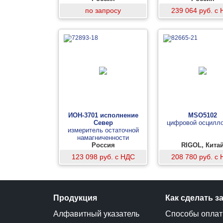
по запросу
239 064 руб. с
ИОН-3701 исполнение
MSO5102
Север
цифровой осцилл
измеритель остаточной
намагниченности
Россия
RIGOL, Кита
123 098 руб. с НДС
208 780 руб. с
Продукция
Как сделать з
Алфавитный указатель
Способы опла