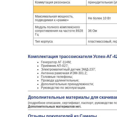
Коммутация резонанса
принудительная (у
Максимальная мощность,
Не более 10 Вт
подводимая к «рамке»
Модуль полного комплексного
сопротивления на частоте 8928
36 Ом
Гц
Тип корпуса
пластмассовый, г
Комплектация трассоискателя Успех-АГ-42
Генератор АГ-114M;
Приёмник АП-027;
Электромагнитный датчик ЭМД-237;
Антенна рамочная ИЭМ-301.2;
Головные телефоны;
Провода удлинительные;
Дополнительные принадлежности;
Руководство по эксплуатации.
Дополнительные материалы для скачива
(подробное описание, сертификат, паспорт, руководство п
Дополнительных материалов нет.
Отзывы покупателей из Самары