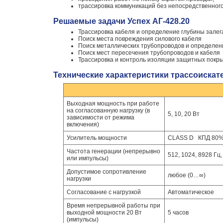
трассировка коммуникаций без непосредственног
Решаемые задачи Успех АГ-428.20
Трассировка кабеля и определение глубины залег
Поиск места повреждения силового кабеля
Поиск металлических трубопроводов и определен
Поиск мест пересечения трубопроводов и кабеля
Трассировка и контроль изоляции защитных покр
Технические характеристики трассоискател
Выходная мощность при работе
на согласованную нагрузку (в
5, 10, 20 Вт
зависимости от режима
включения)
Усилитель мощности
CLASS D КПД 80
Частота генерации (непрерывно
512, 1024, 8928 Гц
или импульсы)
Допустимое сопротивление
любое (0…∞)
нагрузки
Согласование с нагрузкой
Автоматическое
Время непрерывной работы при
выходной мощности 20 Вт
5 часов
(импульсы)