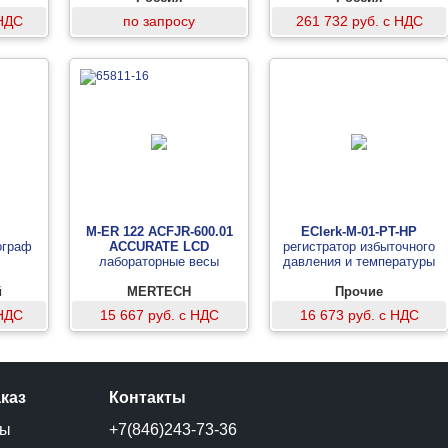
 НДС
по запросу
261 732 руб. с НДС
M-ER 122 АCFJR-600.01
EClerk-M-01-PT-HP
ограф
ACCURATE LСD
регистратор избыточного
лабораторные весы
давления и температуры
й
MERTECH
Прочие
 НДС
15 667 руб. с НДС
16 673 руб. с НДС
аказ
Контакты
ты
+7(846)243-73-36