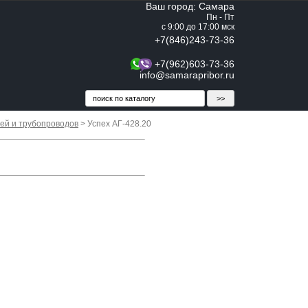
Ваш город: Самара
Пн - Пт
с 9:00 до 17:00 мск
+7(846)243-73-36
+7(962)603-73-36
info@samarapribor.ru
ей и трубопроводов
> Успех АГ-428.20