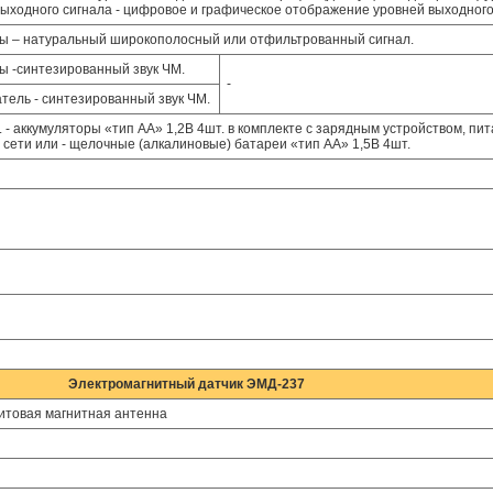
выходного сигнала - цифровое и графическое отображение уровней выходног
ы – натуральный широкополосный или отфильтрованный сигнал.
 -синтезированный звук ЧМ.
-
тель - синтезированный звук ЧМ.
- аккумуляторы «тип АА» 1,2В 4шт. в комплекте с зарядным устройством, пи
 сети или - щелочные (алкалиновые) батареи «тип АА» 1,5В 4шт.
Электромагнитный датчик ЭМД-237
итовая магнитная антенна