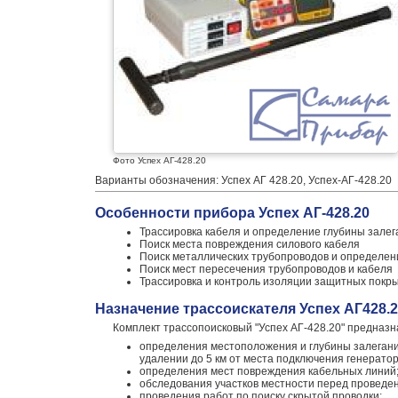
Фото Успех АГ-428.20
Варианты обозначения: Успех АГ 428.20, Успех-АГ-428.20
Особенности прибора Успех АГ-428.20
Трассировка кабеля и определение глубины залег
Поиск места повреждения силового кабеля
Поиск металлических трубопроводов и определен
Поиск мест пересечения трубопроводов и кабеля
Трассировка и контроль изоляции защитных покр
Назначение трассоискателя Успех АГ428.2
Комплект трассопоисковый "Успех АГ-428.20" предназн
определения местоположения и глубины залегания
удалении до 5 км от места подключения генератор
определения мест повреждения кабельных линий
обследования участков местности перед проведе
проведения работ по поиску скрытой проводки;