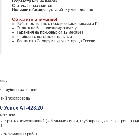
Госреестр РФ:
не внесен
Статус:
производится
Наличие в Самаре:
уточняйте у менеджеров
Обратите внимание!
Работаем только с юридическими лицами и ИП
Оплата по безналичному расчету
Гарантия на приборы:
от 12 месяцев
Приборы с поверкой в наличии
Доставка в Самару и в другие города России
ания
ие глубины залегания
ытий газопровода
0 Успех АГ-428.20
ачен для:
 скрытых коммуникаций (кабельные линии, трубопроводы из электропроводны
а;
;
нием земляных работ;