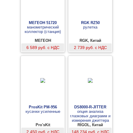
МЕГЕОН 51720
RGK RZ50
манометрический
рулетка
коллектор (станция)
МЕГЕОН
RGK, Китай
6 589 руб. с НДС
2 739 руб. с НДС
ProsKit PM-956
DS8000-R-JITTER
кусачки усиленные
опция анализа
глазковых диаграмм и
измерения джиттера
Pro'sKit
RIGOL, Китай
2 450 руб. с НДС
148 234 руб. с НДС