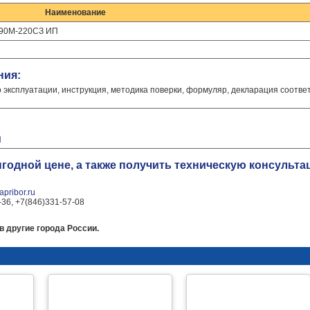
Наименование
-90М-220СЗ ИП
ния:
о эксплуатации, инструкция, методика поверки, формуляр, декларация соотве
П
годной цене, а также получить техническую консульт
pribor.ru
-36, +7(846)331-57-08
 другие города России.