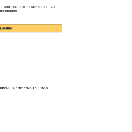
ементов электроники в течение
 изоляцию.
ачение
я
нием 3В, емкостью 1500мА/ч