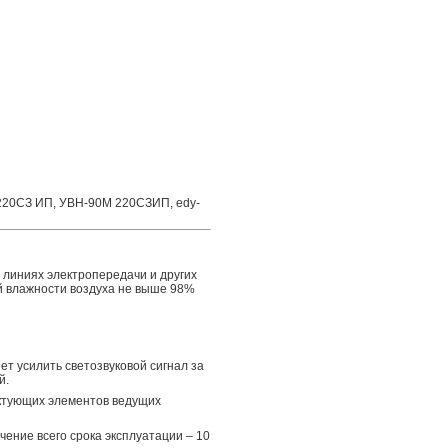
20СЗ ИП, УВН-90М 220СЗИП, edy-
линиях электропередачи и других
ой влажности воздуха не выше 98%
ет усилить светозвуковой сигнал за
й.
ектующих элементов ведущих
чение всего срока эксплуатации – 10