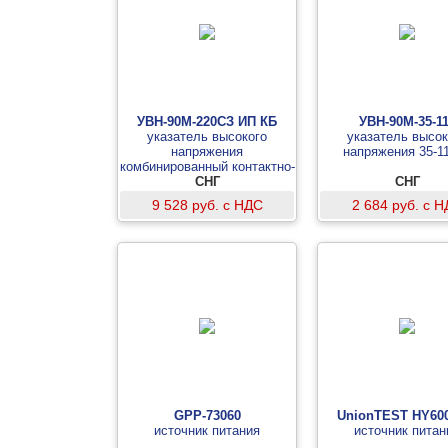
УВН-90М-220СЗ ИП КБ
УВН-90М-35-1
указатель высокого
указатель высок
напряжения
напряжения 35-1
комбинированный контактно-
бесконтактный 220 кВ
СНГ
СНГ
9 528 руб. с НДС
2 684 руб. с 
GPP-73060
UnionTEST HY600
источник питания
источник питан