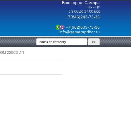
Ваш город: Самара
Пн - Пт
с 9:00 до 17:00 мск
+7(846)243-73-36
+7(962)603-73-36
info@samarapribor.ru
90М-220СЗ ИП