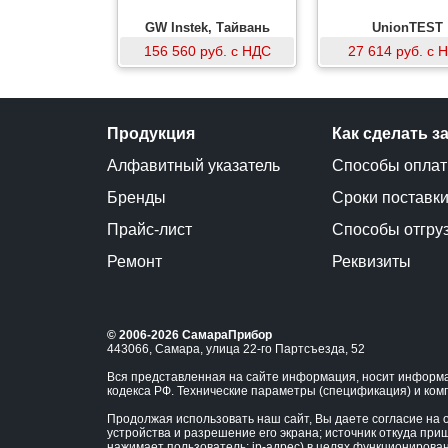
GW Instek, Тайвань
UnionTEST
156 560 руб. с НДС
27 614 руб. с 
Продукция
Как сделать з
Алфавитный указатель
Способы опла
Бренды
Сроки поставк
Прайс-лист
Способы отгру
Ремонт
Реквизиты
© 2006-2026 СамараПрибор
443066, Самара, улица 22-го Партсъезда, 52
Вся представленная на сайте информация, носит информа
кодекса РФ. Технические параметры (спецификация) и ком
Продолжая использовать наш сайт, Вы даете согласие на о
устройства и разрешение его экрана; источник откуда приш
нажимает пользователь; ip-адрес) в целях функционирова