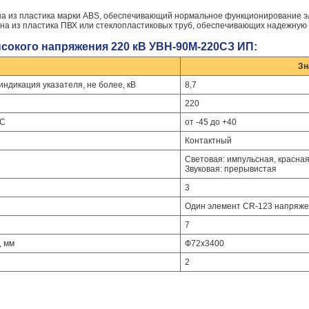
а из пластика марки АBS, обеспечивающий нормальное функционирование эл
ена из пластика ПВХ или стеклопластиковых труб, обеспечивающих надежную
ысокого напряжения 220 кВ УВН-90М-220СЗ ИП:
Зн
ндикация указателя, не более, кВ
8,7
220
°С
от -45 до +40
Контактный
Световая: импульсная, красна
Звуковая: прерывистая
3
Один элемент CR-123 напряже
7
, мм
Ф72х3400
2