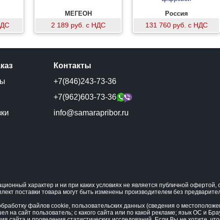
МЕГЕОН
Россия
НДС
2 189 руб. с НДС
131 760 руб. с НДС
аказ
Контакты
ты
+7(846)243-73-36
и
+7(962)603-73-36
зки
info@samarapribor.ru
ционный характер и ни при каких условиях не является публичной офертой
плект поставки товара могут быть изменены производителем без предварите
бработку файлов cookie, пользовательских данных (сведения о местоположени
ел на сайт пользователь; с какого сайта или по какой рекламе; язык ОС и Бра
ния сайта и проведения статистических исследований. Если Вы не хотите, ч