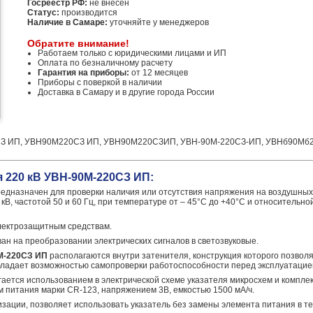
Госреестр РФ:
не внесен
Статус:
производится
Наличие в Самаре:
уточняйте у менеджеров
Обратите внимание!
Работаем только с юридическими лицами и ИП
Оплата по безналичному расчету
Гарантия на приборы:
от 12 месяцев
Приборы с поверкой в наличии
Доставка в Самару и в другие города России
СЗ ИП, УВН90М220СЗ ИП, УВН90М220СЗИП, УВН-90М-220СЗ-ИП, УВНб90Мб2
 220 кВ УВН-90М-220СЗ ИП:
едназначен для проверки наличия или отсутствия напряжения на воздушных 
кВ, частотой 50 и 60 Гц, при температуре от – 45°С до +40°С и относительн
лектрозащитным средствам.
ан на преобразовании электрических сигналов в светозвуковые.
M-220СЗ ИП
располагаются внутри затенителя, конструкция которого позволя
обладает возможностью самопроверки работоспособности перед эксплуатацие
гается использованием в электрической схеме указателя микросхем и компл
 питания марки CR-123, напряжением 3В, емкостью 1500 мА/ч.
лизации, позволяет использовать указатель без замены элемента питания в те