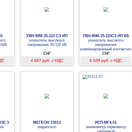
10
УВН-90М-35-110 СЗ ИП
УВН-90М-35-110СЗ ИП КБ
ого
указатель высокого
указатель высокого
10кВ
напряжения 35-110 кВ
напряжения
комбинированный контактно-
СНГ
бесконтактный 35-110 кВ
СНГ
НДС
4 697 руб. с НДС
6 039 руб. с НДС
3E-3
МЕГЕОН 33013
ИСП-МГ4.01
ия
видеоскоп
анемометр-термометр
цифровой