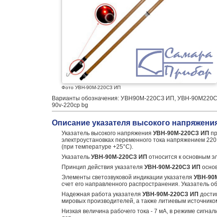
Фото УВН-90М-220СЗ ИП
Варианты обозначения: УВН90М-220СЗ ИП, УВН-90М220
90v-220cp bg
Описание указателя высокого напряжения
Указатель высокого напряжения
УВН-90M-220СЗ ИП
пр
электроустановках переменного тока напряжением 220 
(при температуре +25°С).
Указатель
УВН-90M-220СЗ ИП
относится к основным э
Принцип действия указателя
УВН-90M-220СЗ ИП
основ
Элементы светозвуковой индикации указателя
УВН-90
счет его направленного распространения. Указатель 
Надежная работа указателя
УВН-90M-220СЗ ИП
дости
мировых производителей, а также литиевым источником
Низкая величина рабочего тока - 7 мА, в режиме сигна