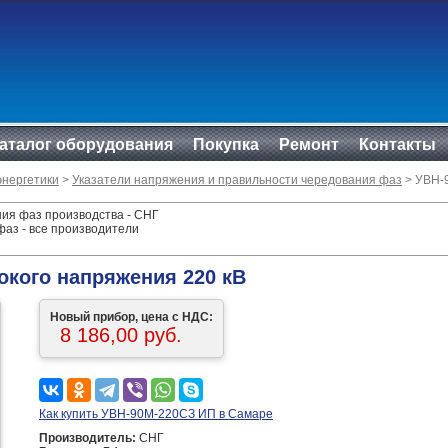
аталог оборудования
Покупка
Ремонт
Контакты
энергетики
>
Указатели напряжения и правильности чередования фаз
> УВН-
ния фаз производства - СНГ
аз - все производители
окого напряжения 220 кВ
Новый прибор, цена с НДС:
8 186,00 руб.
Как купить УВН-90М-220СЗ ИП в Самаре
Производитель:
СНГ