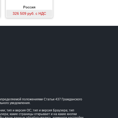
Россия
326 509 руб. с НДС
, определяемой положениями Статьи 437 Гражданского
льного уведомления.
и; тип и версия ОС; тип и версия Браузера; тип
узера; какие страницы открывает и на какие кнопки
тобы ваши данные обрабатывались, измените настройки