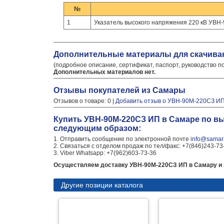
№
1
Указатель высокого напряжения 220 кВ УВН
Дополнительные материалы для скачива
(подробное описание, сертификат, паспорт, руководство п
Дополнительных материалов нет.
Отзывы покупателей из Самары
Отзывов о товаре: 0 |
Добавить отзыв о УВН-90М-220СЗ И
Купить УВН-90М-220СЗ ИП в Самаре по вы
следующим образом:
1. Отправить сообщение по электронной почте
info@samara
2. Связаться с отделом продаж по тел/факс: +7(846)243-73
3. Viber Whatsapp: +7(962)603-73-36
Осуществляем доставку УВН-90М-220СЗ ИП в Самару и в
Другие позиции каталога