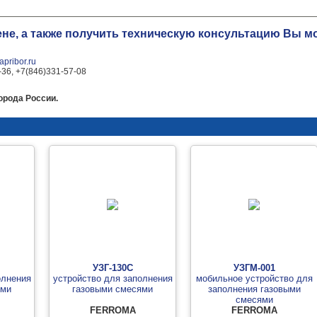
ене, а также получить техническую консультацию Вы 
pribor.ru
-36, +7(846)331-57-08
орода России.
УЗГ-130С
УЗГМ-001
олнения
устройство для заполнения
мобильное устройство для
ями
газовыми смесями
заполнения газовыми
смесями
FERROMA
FERROMA