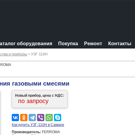
аталог оборудования
Покупка
Ремонт
Контакты
ства и приборы
> УЗГ-110Н
ERROMA
ения газовыми смесями
Новый прибор, цена с НДС:
по запросу
Как купить УЗГ-110Н в Самаре
Производитель:
FERROMA