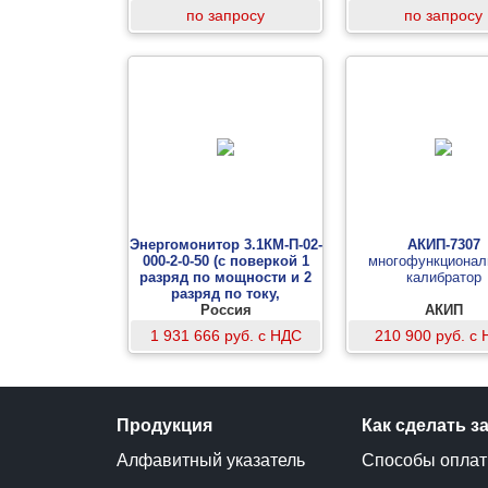
по запросу
по запросу
Энергомонитор 3.1КМ-П-02-
АКИП-7307
000-2-0-50 (с поверкой 1
многофункционал
разряд по мощности и 2
калибратор
разряд по току,
напряжению)
Россия
АКИП
прибор
1 931 666 руб. с НДС
210 900 руб. с
электроизмерительный
эталонный
многофункциональный
Продукция
Как сделать з
Алфавитный указатель
Способы опла