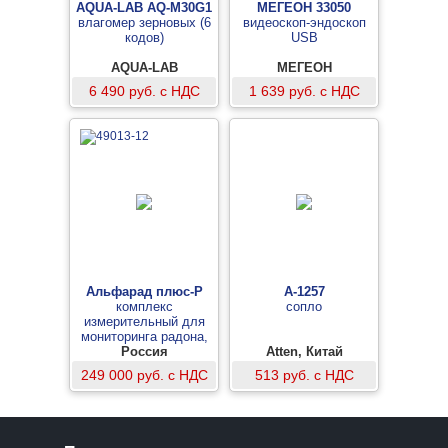
AQUA-LAB AQ-M30G1
МЕГЕОН 33050
влагомер зерновых (6
видеоскоп-эндоскоп
кодов)
USB
AQUA-LAB
МЕГЕОН
6 490 руб. с НДС
1 639 руб. с НДС
Альфарад плюс-Р
A-1257
комплекс
сопло
измерительный для
мониторинга радона,
торона и их дочерних
Россия
Atten, Китай
продуктов
249 000 руб. с НДС
513 руб. с НДС