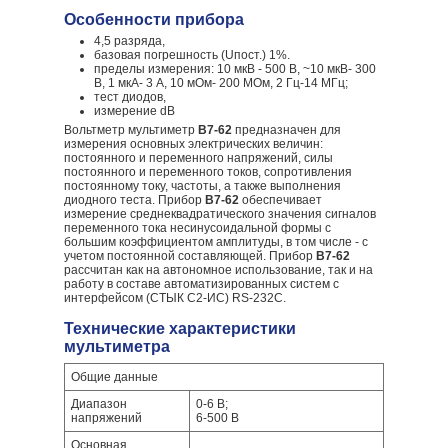
Особенности прибора
4,5 разряда,
базовая погрешность (Uпост.) 1%.
пределы измерения: 10 мкВ - 500 В, ~10 мкВ- 300
В, 1 мкА- 3 А, 10 мОм- 200 МОм, 2 Гц-14 МГц;
тест диодов,
измерение dB
Вольтметр мультиметр
В7-62
предназначен для
измерения основных электрических величин:
постоянного и переменного напряжений, силы
постоянного и переменного токов, сопротивления
постоянному току, частоты, а также выполнения
диодного теста. Прибор
В7-62
обеспечивает
измерение среднеквадратического значения сигналов
переменного тока несинусоидальной формы с
большим коэффициентом амплитуды, в том числе - с
учетом постоянной составляющей. Прибор
В7-62
рассчитан как на автономное использование, так и на
работу в составе автоматизированных систем с
интерфейсом (СТЫК С2-ИС) RS-232C.
Технические характеристики
мультиметра
Общие данные
Диапазон
0-6 В;
напряжений
6-500 В
Основная