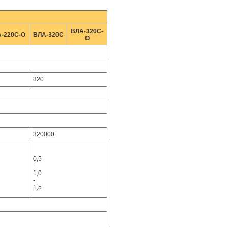
ВЛА-320С-
-220С-O
ВЛА-320C
O
320
320000
0,5
-
1,0
-
1,5