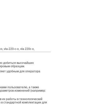
vla-220-c-o, vla 220c o,
ило добиться высочайших
мировым образцам.
ляет удобным для оператора
ками пользователю, а также
араметров изменений (например:
в их работы в технологический
 в стандартной комплектации для