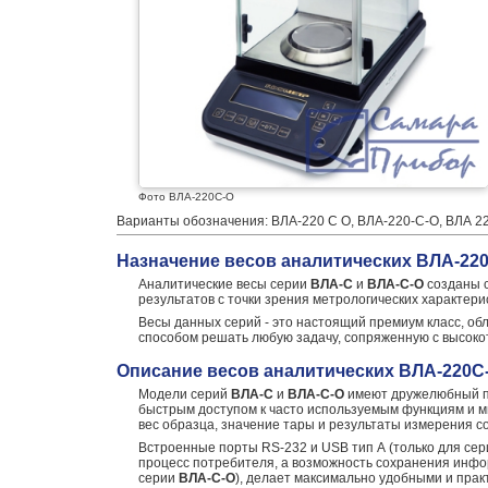
Фото ВЛА-220С-О
Варианты обозначения: ВЛА-220 С О, ВЛА-220-С-О, ВЛА 220
Назначение весов аналитических ВЛА-220
Аналитические весы серии
ВЛА-С
и
ВЛА-С-О
созданы с
результатов с точки зрения метрологических характер
Весы данных серий - это настоящий премиум класс, 
способом решать любую задачу, сопряженную с высок
Описание весов аналитических ВЛА-220С
Модели серий
ВЛА-С
и
ВЛА-С-О
имеют дружелюбный по
быстрым доступом к часто используемым функциям и м
вес образца, значение тары и результаты измерения с
Встроенные порты RS-232 и USB тип А (только для се
процесс потребителя, а возможность сохранения инфо
серии
ВЛА-С-О
), делает максимально удобными и пра