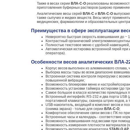
Также в весах серии
ВЛА-С-О
реализованы возможности
приготовления буферных растворов (широко применяе
Аналитические весы серий
ВЛА-С
и
ВЛА-С-О
выпускают
также сыпучих и жидких веществ. Весы могут применят
медицинских, фармакологии и образовательных центра
Преимущества в сфере эксплуатации вес
Невероятно быстрая скорость взвешивания до ~ 1,
Контрастный органический электрлюминисцентный
Полностью текстовое меню с удобной навигацией,
Автоматическая юстировка встроенной гирей при
оператора).
Особенности весов аналитических ВЛА-2
Корпус весов выполнен из алюминиевого сплава, 
Выборка массы тары во всем диапазоне взвешива
Встроенная система контроля перегрузки с возмо
повышенной вибрации;
Возможность блокировки меню и настройки\сохра
Возможность установки таймера юстировки (до трех
Самое большое в классе количество прикладных п
Встроенный интерфейс RS-232 и два порта USB (
портативной клавиатуры, сканера штрих кодов, а
USB-накопитель, входящий в комплект весов и по
(снимка экрана) - только для серии
ВЛА-С-О
;
Комфортное обеспечение связи весов с ПК по при
Встроенные часы и календарь - соответствие нор
Возможность взвешивания под весами при помощи
Возможность измерения плотности материалов (ги
Возможность интеграции ионизатора
STABLO AP