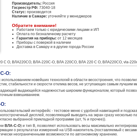
Производитель:
Россия
Госреестр РФ:
73040-18
Статус:
производится
Наличие в Самаре:
уточняйте у менеджеров
Обратите внимание!
Работаем только с юридическими лицами и ИП
Оплата по безналичному расчету
Гарантия на приборы:
от 12 месяцев
Приборы с поверкой в наличии
Доставка в Самару и в другие города России
 С О, ВЛА220СО, ВЛА-220C-О, ВЛА 220CО, ВЛА 220 C О, ВЛА220CО, vla-220co, 
С-О:
 использованием новейших технологий в области весостроения, что позвол
истик, стабильности и скорости отклика весов, не уступающих самым лучшим 
обладающий выдающейся надежностью широким функционалом, который позво
оточным взвешиванием.
-О:
льзовательский интерфейс - тестовое меню с удобной навигацией и подсказ
ногострочечный дисплей, позволяющий выводить на экран сразу несколько п
огласно выбранной прикладной программе (шт, % и прочее)).
рии
ВЛА-С-О
) и тип В, позволяют использовать весы максимально интегрирова
рмации о результатах измерений на USB-накопитель (поставляемый с весами
ктически неограниченными возможности по автономному хранению.