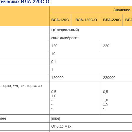
тических ВЛА-220С-О:
Значение
ВЛА-120C
ВЛА-120С-O
ВЛА-220C
ВЛА
I (Специальный)
самокалибровка
120
220
10
0,1
1
120000
220000
верке, ±мг, в интервалах
0,5
0,5
1,0
-
-
1,0
-
1,5
-
-
олее
|mpe|
От 0 до Мах