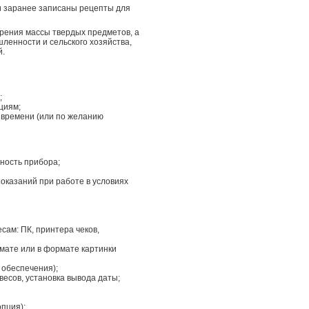
и заранее записаны рецепты для
рения массы твердых предметов, а
ленности и сельского хозяйства,
й.
;
циям;
 времени (или по желанию
ность прибора;
оказаний при работе в условиях
сам: ПК, принтера чеков,
мате или в формате картинки
 обеспечения);
весов, установка вывода даты;
пция);