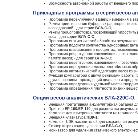
Возможность автономной работы от внешнего порт
Прикладные программы в серии весов ан
Программа переключения единиц измерения в зав
Режим приготовления буферных растворов, позво
исследований - для серии
ВЛА-С-О
;
Режим пробоподготовки, позволяющий упростить 
веса - для серии
ВЛА-С-О
;
Программа статистической обработки результато
Программа подсчета количества однородных дета
Программа взвешивания в процентах, позволяюща
Программа рецептурного взвешивания, позволяющ
памяти весов) - для серии
ВЛА-С-О
;
Программа рецептурного взвешивания, позволяющ
Программа определения массы нестабильных обр
Программа автоматической адаптации весов ко в
Функция компаратора с двумя режимами работы (
двум значениям - проходящий диапазон и предел
Программа определения удельной массы твердых
Программа определения плотности жидких вещес
Опции весов аналитических ВЛА-220С-О:
Внешняя портативная аккумуляторная батарея для
Принтер
ЕР-100/ЕР-110
для распечатки результат
Комплект для измерения плотности материалов
S
Внешняя клавиатура
ПВК-1
;
Комплект USB-накопителей для сохранения резуль
Сканер штрих кодов - для серии
ВЛА-С-О
;
Ионизатор для удаления статического электричес