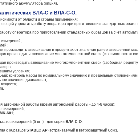
ативного аккумулятора (опция).
алитических ВЛА-С и ВЛА-С-О:
исимости от области и страны применения;
ляющий упростить работу оператора при приготовлении стандартных реаге
работу оператора про приготовлении стандартных образцов за счет автомат
в измерений;
лей;
я производить взвешивание в процентах от значения ранее взвешенной мас
ая производить взвешивание многокомпонентной смеси (с возможностью соз
ая производить взвешивание многокомпонентной смеси (свободная рецептур
азцов;
нешним условиям;
1-ый: контроль массы по номинальному значению и предельным отклонениям,
ьное значение диапазона);
 веществ;
тв.
 автономной работы (время автономной работы - до 4-8 часов);
ов измерений;
MK-601
;
татов измерений (5 шт.) - для серии
ВЛА-С-О
;
тва с образцов
STABLO AP
(встраиваемый в ветрозащитный бокс).