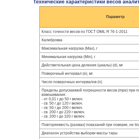
Технические характеристики весов анали
Параметр
Класс точности весов по ГОСТ OIML R 76-1-2011
Калибровка
Максимальная нагрузка (Мах), г
Минимальная нагрузка (Мin), г
Действительная цена деления (шкалы) (d), мг
Поверочный интервал (е), мг
Число поверочных интервалов (n)
Пределы допускаемой погрешности весов (mpe) при по
взвешивания:
- от 0,01 г до 50 г включ.
- св. 50 г до 120 г включ.
- св. 50 г до 200 г включ.
- св. 200 г до 220 г включ.
- св. 200 г до 320 г включ.
Повторяемость (размах) показаний при поверке, не б
Диапазон устройства выборки массы тары