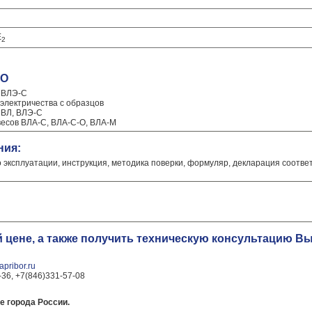
Е
2
-О
, ВЛЭ-С
 электричества с образцов
 ВЛ, ВЛЭ-С
весов ВЛА-С, ВЛА-С-О, ВЛА-М
ния:
о эксплуатации, инструкция, методика поверки, формуляр, декларация соотве
й цене, а также получить техническую консультацию 
pribor.ru
-36, +7(846)331-57-08
е города России.