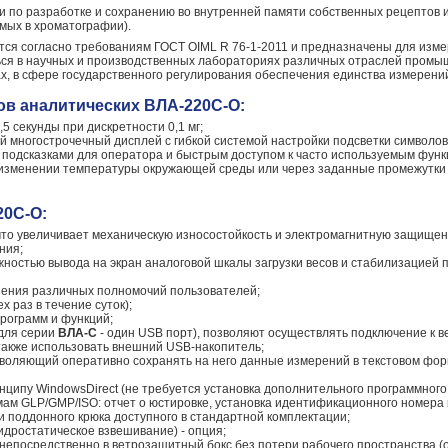
 по разработке и сохранению во внутренней памяти собственных рецептов 
мых в хроматографии).
ся согласно требованиям ГОСТ OIML R 76-1-2011 и предназначены для изме
ься в научных и производственных лабораториях различных отраслей промыш
х, в сфере государственного регулирования обеспечения единства измерени
ов аналитических ВЛА-220С-О:
5 секунды при дискретности 0,1 мг;
 многострочечный дисплей с гибкой системой настройки подсветки символов
 подсказками для оператора и быстрым доступом к часто используемым функ
 изменении температуры окружающей среды или через заданные промежутки
20С-О:
что увеличивает механическую износостойкость и электромагнитную защищен
ния;
жностью вывода на экран аналоговой шкалы загрузки весов и стабилизацией п
нения различных полномочий пользователей;
 раз в течение суток);
рограмм и функций;
для серии
ВЛА-С
- один USB порт), позволяют осуществлять подключение к ве
 также использовать внешний USB-накопитель;
зволяющий оперативно сохранять на него данные измерений в текстовом фор
нципу WindowsDirect (не требуется установка дополнительного программного
мам GLP/GMP/ISO: отчет о юстировке, установка идентификационного номера 
 поддонного крюка доступного в стандартной комплектации;
дростатическое взвешивание) - опция;
непосредственно в ветрозащитный бокс без потери рабочего пространства (о