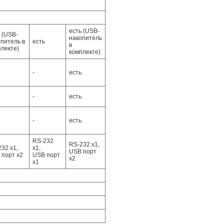
есть (USB-
 (USB-
накопитель
питель в
есть
в
плекте)
комплекте)
-
есть
-
есть
-
есть
RS-232
RS-232 х1,
32 х1,
х1,
USB порт
 порт х2
USB порт
х2
х1