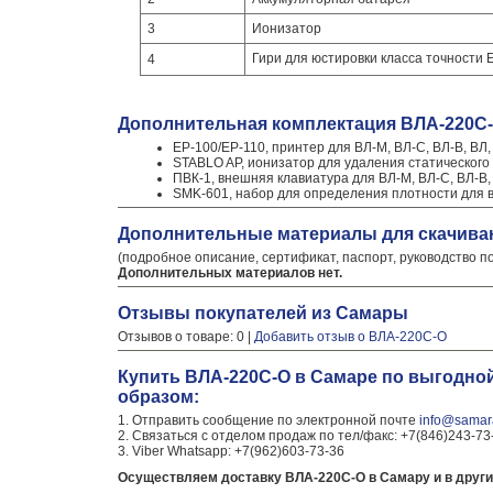
3
Ионизатор
Гири для юстировки класса точности 
4
Дополнительная комплектация ВЛА-220С
EP-100/EP-110, принтер для ВЛ-М, ВЛ-С, ВЛ-В, ВЛ
STABLO AP, ионизатор для удаления статического
ПВК-1, внешняя клавиатура для ВЛ-М, ВЛ-С, ВЛ-В,
SMK-601, набор для определения плотности для 
Дополнительные материалы для скачива
(подробное описание, сертификат, паспорт, руководство п
Дополнительных материалов нет.
Отзывы покупателей из Самары
Отзывов о товаре: 0 |
Добавить отзыв о ВЛА-220С-О
Купить ВЛА-220С-О в Самаре по выгодно
образом:
1. Отправить сообщение по электронной почте
info@samara
2. Связаться с отделом продаж по тел/факс: +7(846)243-73
3. Viber Whatsapp: +7(962)603-73-36
Осуществляем доставку ВЛА-220С-О в Самару и в други