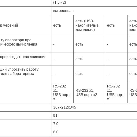
(1,5 - 2)
встроенная
есть (USB-
есть
 измерений
есть
накопитель в
есть
нако
комплекте)
ком
оту оператора про
тического вычисления
-
есть
-
есть
 производить взвешивание
-
есть
-
есть
щий упростить работу
в для лабораторных
-
есть
-
есть
RS-232
RS-232
х1,
RS-232 х1,
х1,
RS-2
USB порт
USB порт х2
USB порт
USB
х1
х1
367х212х345
91
7,0
8,0