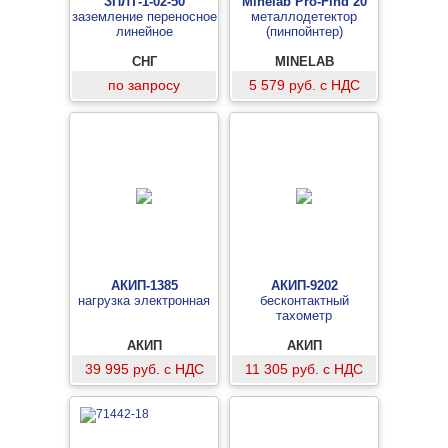
ЗПЛТ-1-02-50
Minelab Pro-Find 20
заземление переносное
металлодетектор
линейное
(пинпойнтер)
СНГ
MINELAB
по запросу
5 579 руб. с НДС
АКИП-1385
АКИП-9202
нагрузка электронная
бесконтактный
тахометр
АКИП
АКИП
39 995 руб. с НДС
11 305 руб. с НДС