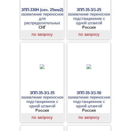
ЗПП-330Н (сеч. 25мм2)
ЗПП-35-3/1-25
заземление переносное
заземление переносное
для
подстанционное с
распределительных
одной штангой
устройств 3-х фазное
СНГ
Россия
до 330кВ с одной
по запросу
по запросу
штангой
ЗПП-35-3/1-35
ЗПП-35-3/1-50
заземление переносное
заземление переносное
подстанционное с
подстанционное с
одной штангой
одной штангой
Россия
Россия
по запросу
по запросу