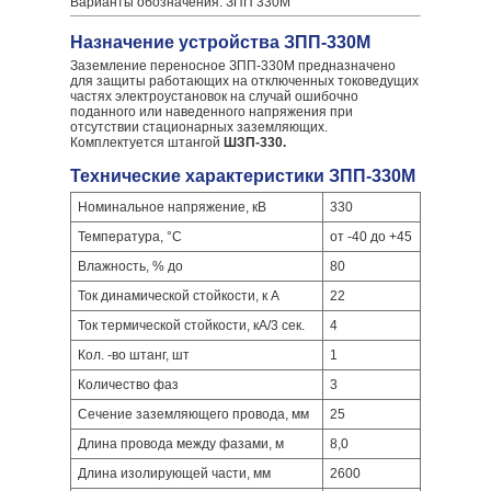
Варианты обозначения: ЗПП 330М
Назначение устройства ЗПП-330М
Заземление переносное ЗПП-330М предназначено
для защиты работающих на отключенных токоведущих
частях электроустановок на случай ошибочно
поданного или наведенного напряжения при
отсутствии стационарных заземляющих.
Комплектуется штангой
ШЗП-330.
Технические характеристики ЗПП-330М
Номинальное напряжение, кВ
330
Температура, °С
от -40 до +45
Влажность, % до
80
Ток динамической стойкости, к А
22
Ток термической стойкости, кА/3 сек.
4
Кол. -во штанг, шт
1
Количество фаз
3
Сечение заземляющего провода, мм
25
Длина провода между фазами, м
8,0
Длина изолирующей части, мм
2600