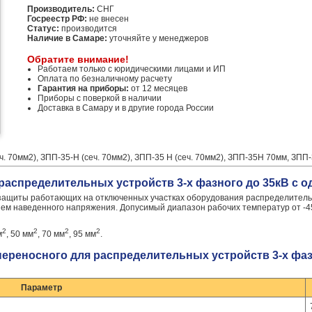
Производитель:
СНГ
Госреестр РФ:
не внесен
Статус:
производится
Наличие в Самаре:
уточняйте у менеджеров
Обратите внимание!
Работаем только с юридическими лицами и ИП
Оплата по безналичному расчету
Гарантия на приборы:
от 12 месяцев
Приборы с поверкой в наличии
Доставка в Самару и в другие города России
. 70мм2), ЗПП-35-Н (сеч. 70мм2), ЗПП-35 Н (сеч. 70мм2), ЗПП-35Н 70мм, ЗПП
распределительных устройств 3-х фазного до 35кВ с о
защиты работающих на отключенных участках оборудования распределитель
 нем наведенного напряжения. Допусимый диапазон рабочих температур от -4
2
2
2
2
м
, 50 мм
, 70 мм
, 95 мм
.
переносного для распределительных устройств 3-х фаз
Параметр