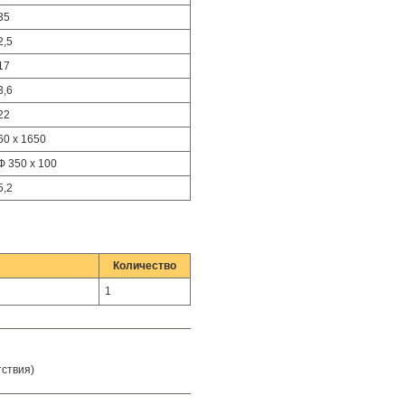
35
2,5
17
3,6
22
60 x 1650
Ф 350 x 100
5,2
Количество
1
тствия)