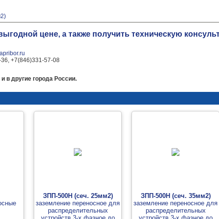
2)
о выгодной цене, а также получить техническую консул
pribor.ru
-36, +7(846)331-57-08
и в другие города России.
ЗПП-500Н (сеч. 25мм2)
ЗПП-500Н (сеч. 35мм2)
осные
заземление переносное для
заземление переносное для
распределительных
распределительных
устройств 3-х фазное до
устройств 3-х фазное до