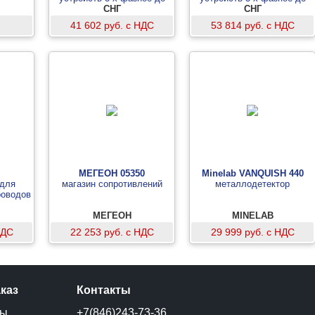
500кВ с одной штангой
СНГ
500кВ с одной штангой
СНГ
41 602 руб. с НДС
53 814 руб. с НДС
МЕГЕОН 05350
Minelab VANQUISH 440
 для
магазин сопротивлений
металлодетектор
роводов
МЕГЕОН
MINELAB
НДС
22 253 руб. с НДС
29 999 руб. с НДС
аказ
Контакты
ты
+7(846)243-73-36