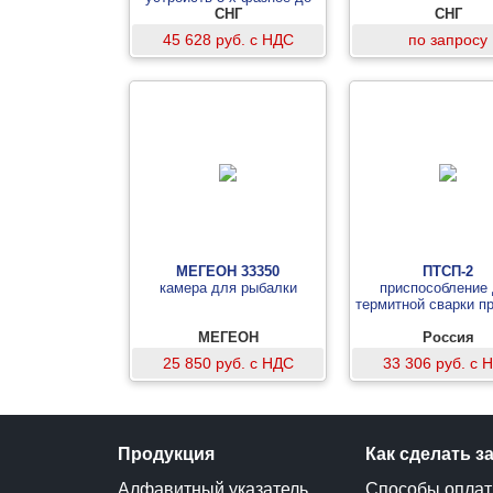
35кВ с одной штангой
СНГ
СНГ
45 628 руб. с НДС
по запросу
МЕГЕОН 33350
ПТСП-2
камера для рыбалки
приспособление
термитной сварки п
МЕГЕОН
Россия
25 850 руб. с НДС
33 306 руб. с 
Продукция
Как сделать з
Алфавитный указатель
Способы опла