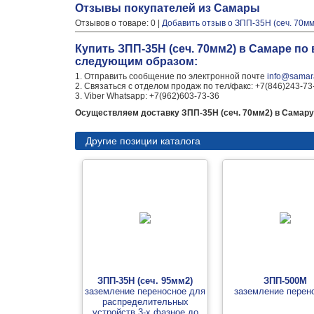
Отзывы покупателей из Самары
Отзывов о товаре: 0 |
Добавить отзыв о ЗПП-35Н (сеч. 70мм
Купить ЗПП-35Н (сеч. 70мм2) в Самаре п
следующим образом:
1. Отправить сообщение по электронной почте
info@samara
2. Связаться с отделом продаж по тел/факс: +7(846)243-73
3. Viber Whatsapp: +7(962)603-73-36
Осуществляем доставку ЗПП-35Н (сеч. 70мм2) в Самару 
Другие позиции каталога
ЗПП-35Н (сеч. 95мм2)
ЗПП-500М
заземление переносное для
заземление перен
распределительных
устройств 3-х фазное до