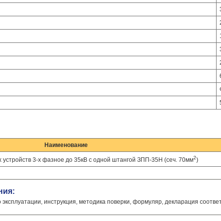
Наименование
2
устройств 3-х фазное до 35кВ с одной штангой ЗПП-35Н (сеч. 70мм
)
ния:
о эксплуатации, инструкция, методика поверки, формуляр, декларация соотве