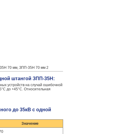
-35Н 70 мм, ЗПП-35Н 70 мм 2
дной штангой ЗПП-35Н:
ных устройств на случай ошибочной
5°С до +45°С. Относительная
ного до 35кВ с одной
Значение
70