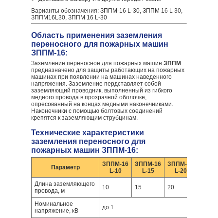
Варианты обозначения: ЗППМ-16 L-30, ЗППМ 16 L 30,
ЗППМ16L30, ЗППМ 16 L-30
Область применения заземления
переносного для пожарных машин
ЗППМ-16:
Заземление переносное для пожарных машин
ЗППМ
предназначено для защиты работающих на пожарных
машинах при появлении на машинах наведенного
напряжения. Заземление пердставляет собой
заземляющий проводник, выполненный из гибкого
медного провода в прозрачной оболочке,
опресованный на концах медными наконечниками.
Наконечники с помощью болтовых соединений
крепятся к заземляющим струбцинам.
Технические характеристики
заземления переносного для
пожарных машин ЗППМ-16:
ЗППМ-16
ЗППМ-16
ЗППМ-16
ЗППМ
Параметр
L-10
L-15
L-20
L-2
Длина заземляющего
10
15
20
25
провода, м
Номинальное
до 1
напряжение, кВ