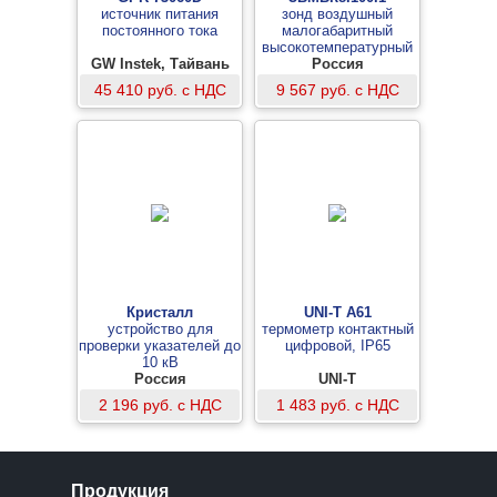
источник питания
зонд воздушный
постоянного тока
малогабаритный
высокотемпературный
GW Instek, Тайвань
(с длиной кабеля 1
Россия
метр)
45 410 руб. с НДС
9 567 руб. с НДС
Кристалл
UNI-T A61
устройство для
термометр контактный
проверки указателей до
цифровой, IP65
10 кВ
Россия
UNI-T
2 196 руб. с НДС
1 483 руб. с НДС
Продукция