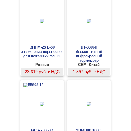
ЗППМ-25 L-30
DT-8806H
заземление переносное
бесконтактный
для пожарных машин
инфракрасный
термометр
Россия
CEM, Китай
23 619 руб. с НДС
1 897 руб. с НДС
GPR-73060D
ЗВМВК8.100.1