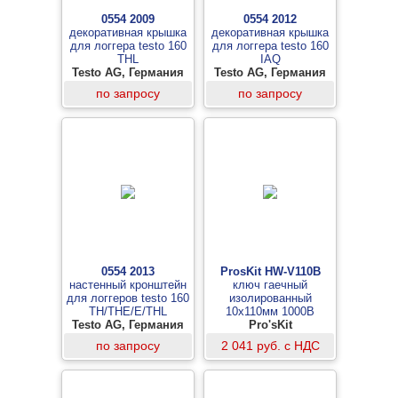
0554 2009
0554 2012
декоративная крышка
декоративная крышка
для логгера testo 160
для логгера testo 160
THL
IAQ
Testo AG, Германия
Testo AG, Германия
по запросу
по запросу
0554 2013
ProsKit HW-V110B
настенный кронштейн
ключ гаечный
для логгеров testo 160
изолированный
TH/THE/E/THL
10х110мм 1000В
Testo AG, Германия
Pro'sKit
по запросу
2 041 руб. с НДС