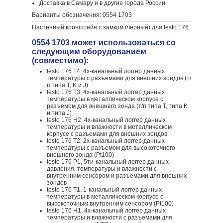
Доставка в Самару и в другие города России
Варианты обозначения: 0554 1703
Настенный кронштейн с замком (черный) для testo 176
0554 1703 может использоваться со
следующим оборудованием
(совместимо):
testo 176 T4, 4х-канальный логгер данных
температуры с разъемами для внешних зондов (т/
п типа T, K и J)
testo 176 T3, 4х-канальный логгер данных
температуры в металлическом корпусе с
разъемом для внешнего зонда (т/п типа T, типа K
и типа J)
testo 176 H2, 4х-канальный логгер данных
температуры и влажности в металлическом
корпусе с разъемами для внешних зондов
testo 176 T2, 2х-канальный логгер данных
температуры с разъемом для высокоточного
внешнего зонда (Pt100)
testo 176 P1, 5ти-канальный логгер данных
давления, температуры и влажности с
внутренним сенсором и разъемами для внешних
зондов
testo 176 T1, 1-канальный логгер данных
температуры в металлическом корпусе с
высокоточным внутренним сенсором (Pt100)
testo 176 H1, 4х-канальный логгер данных
температуры и влажности с разъемами для