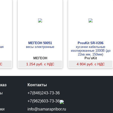
МЕГЕОН 50051
ProsKit SR-V206
ная
весы электронные
кусачки кабельные
изолированные 1000В (до
22кв.мм, 150мм)
МЕГЕОН
Pro'sKit
ДС
1 254 руб. с НДС
4 804 руб. с НДС
аказ
Контакты
ты
+7(846)243-73-36
и
+7(962)603-73-36
зки
info@samarapribor.ru