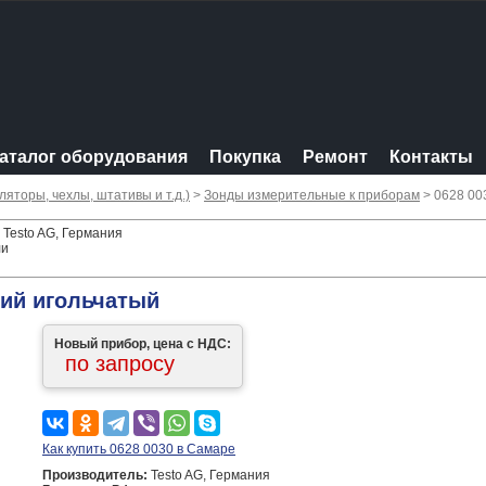
аталог оборудования
Покупка
Ремонт
Контакты
яторы, чехлы, штативы и т.д.)
>
Зонды измерительные к приборам
> 0628 00
 Testo AG, Германия
ли
ий игольчатый
Новый прибор, цена с НДС:
по запросу
Как купить 0628 0030 в Самаре
Производитель:
Testo AG, Германия