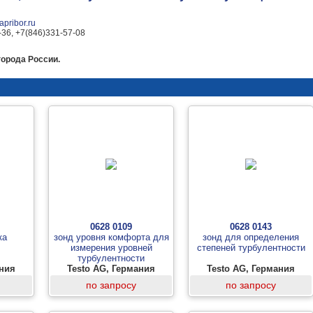
pribor.ru
-36, +7(846)331-57-08
города России.
0628 0109
0628 0143
ка
зонд уровня комфорта для
зонд для определения
измерения уровней
степеней турбулентности
турбулентности
ания
Testo AG, Германия
Testo AG, Германия
по запросу
по запросу