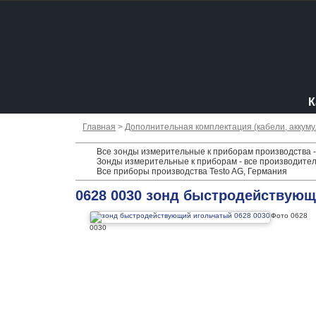
К
Главная
>
Дополнительная комплектация (кабели, аккумул
Все зонды измерительные к приборам производства -
Зонды измерительные к приборам - все производите
Все приборы производства Testo AG, Германия
0628 0030 зонд быстродействующ
Фото 0628
0030