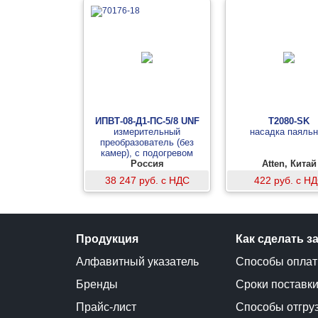
ИПВТ-08-Д1-ПС-5/8 UNF
T2080-SK
измерительный
насадка паяль
преобразователь (без
камер), с подогревом
сенсора, давление 25 атм
Россия
Atten, Китай
38 247 руб. с НДС
422 руб. с Н
Продукция
Как сделать з
Алфавитный указатель
Способы опла
Бренды
Сроки поставк
Прайс-лист
Способы отгру