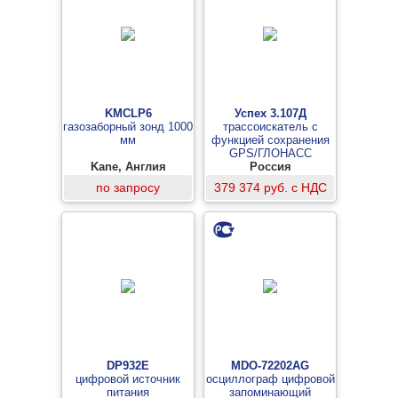
KMCLP6
Успех 3.107Д
газозаборный зонд 1000
трассоискатель с
мм
функцией сохранения
GPS/ГЛОНАСС
Kane, Англия
координат
Россия
по запросу
379 374 руб. с НДС
DP932E
MDO-72202AG
цифровой источник
осциллограф цифровой
питания
запоминающий