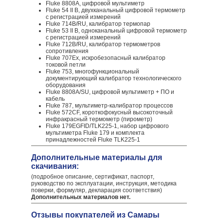
Fluke 8808A, цифровой мультиметр
Fluke 54 II B, двухканальный цифровой термометр
с регистрацией измерений
Fluke 714B/RU, калибратор термопар
Fluke 53 II B, одноканальный цифровой термометр
с регистрацией измерений
Fluke 712B/RU, калибратор термометров
сопротивления
Fluke 707Ex, искробезопасный калибратор
токовой петли
Fluke 753, многофункциональный
документирующий калибратор технологического
оборудования
Fluke 8808A/SU, цифровой мультиметр + ПО и
кабель
Fluke 787, мультиметр-калибратор процессов
Fluke 572CF, короткофокусный высокоточный
инфракрасный термометр (пирометр)
Fluke 179EGFID/TLK225-1, набор цифрового
мультиметра Fluke 179 и комплекта
принадлежностей Fluke TLK225-1
Дополнительные материалы для
скачивания:
(подробное описание, сертификат, паспорт,
руководство по эксплуатации, инструкция, методика
поверки, формуляр, декларация соответствия)
Дополнительных материалов нет.
Отзывы покупателей из Самары