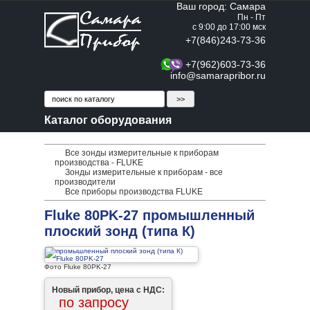
Ваш город: Самара
Пн - Пт
с 9:00 до 17:00 мск
+7(846)243-73-36
+7(962)603-73-36
info@samarapribor.ru
Каталог оборудования
Все зонды измерительные к приборам
производства - FLUKE
Зонды измерительные к приборам - все
производители
Все приборы производства FLUKE
Fluke 80PK-27 промышленный
плоский зонд (типа К)
Фото Fluke 80PK-27
Новый прибор, цена с НДС:
по запросу