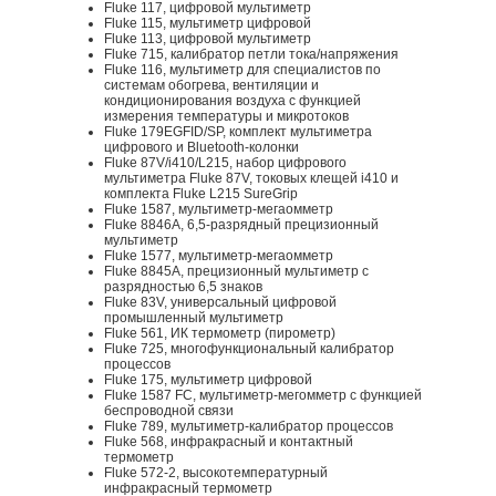
Fluke 117, цифровой мультиметр
Fluke 115, мультиметр цифровой
Fluke 113, цифровой мультиметр
Fluke 715, калибратор петли тока/напряжения
Fluke 116, мультиметр для специалистов по
системам обогрева, вентиляции и
кондиционирования воздуха с функцией
измерения температуры и микротоков
Fluke 179EGFID/SP, комплект мультиметра
цифрового и Bluetooth-колонки
Fluke 87V/i410/L215, набор цифрового
мультиметра Fluke 87V, токовых клещей i410 и
комплекта Fluke L215 SureGrip
Fluke 1587, мультиметр-мегаомметр
Fluke 8846A, 6,5-разрядный прецизионный
мультиметр
Fluke 1577, мультиметр-мегаомметр
Fluke 8845A, прецизионный мультиметр с
разрядностью 6,5 знаков
Fluke 83V, универсальный цифровой
промышленный мультиметр
Fluke 561, ИК термометр (пирометр)
Fluke 725, многофункциональный калибратор
процессов
Fluke 175, мультиметр цифровой
Fluke 1587 FC, мультиметр-мегомметр c функцией
беспроводной связи
Fluke 789, мультиметр-калибратор процессов
Fluke 568, инфракрасный и контактный
термометр
Fluke 572-2, высокотемпературный
инфракрасный термометр