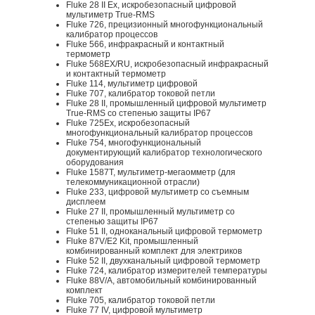
Fluke 28 II Ex, искробезопасный цифровой
мультиметр True-RMS
Fluke 726, прецизионный многофункциональный
калибратор процессов
Fluke 566, инфракрасный и контактный
термометр
Fluke 568EX/RU, искробезопасный инфракрасный
и контактный термометр
Fluke 114, мультиметр цифровой
Fluke 707, калибратор токовой петли
Fluke 28 II, промышленный цифровой мультиметр
True-RMS со степенью защиты IP67
Fluke 725Ex, искробезопасный
многофункциональный калибратор процессов
Fluke 754, многофункциональный
документирующий калибратор технологического
оборудования
Fluke 1587T, мультиметр-мегаомметр (для
телекоммуникационной отрасли)
Fluke 233, цифровой мультиметр со съемным
дисплеем
Fluke 27 II, промышленный мультиметр со
степенью защиты IP67
Fluke 51 II, одноканальный цифровой термометр
Fluke 87V/E2 Kit, промышленный
комбинированный комплект для электриков
Fluke 52 II, двухканальный цифровой термометр
Fluke 724, калибратор измерителей температуры
Fluke 88V/A, автомобильный комбинированный
комплект
Fluke 705, калибратор токовой петли
Fluke 77 IV, цифровой мультиметр