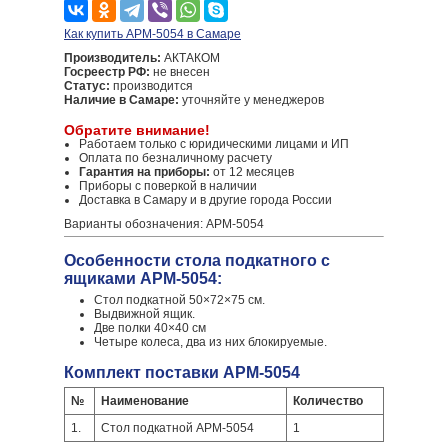
Как купить АРМ-5054 в Самаре
Производитель:
АКТАКОМ
Госреестр РФ:
не внесен
Статус:
производится
Наличие в Самаре:
уточняйте у менеджеров
Обратите внимание!
Работаем только с юридическими лицами и ИП
Оплата по безналичному расчету
Гарантия на приборы:
от 12 месяцев
Приборы с поверкой в наличии
Доставка в Самару и в другие города России
Варианты обозначения: АРМ-5054
Особенности стола подкатного с
ящиками АРМ-5054:
Стол подкатной 50×72×75 см.
Выдвижной ящик.
Две полки 40×40 см
Четыре колеса, два из них блокируемые.
Комплект поставки АРМ-5054
№
Наименование
Количество
1.
Стол подкатной АРМ-5054
1