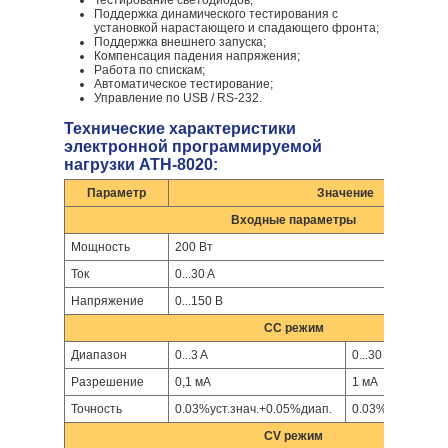
Тестирование светодиодов;
Поддержка динамического тестирования с
установкой нарастающего и спадающего фронта;
Поддержка внешнего запуска;
Компенсация падения напряжения;
Работа по спискам;
Автоматическое тестирование;
Управление по USB / RS-232.
Технические характеристики
электронной программируемой
нагрузки АТН-8020:
Параметр
Значение
Входные параметры
Мощность
200 Вт
Ток
0...30 A
Напряжение
0...150 В
CC режим
Диапазон
0...3 A
0...30 A
Разрешение
0,1 мA
1 мA
Точность
0.03%уст.знач.+0.05%диап.
0.03%уст.знач.+
CV режим