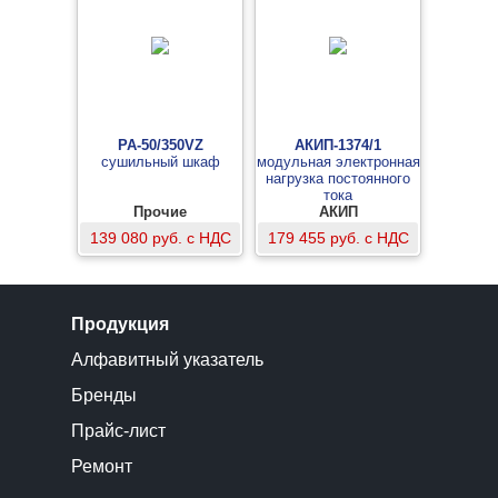
PA-50/350VZ
АКИП-1374/1
сушильный шкаф
модульная электронная
нагрузка постоянного
тока
Прочие
АКИП
139 080 руб. с НДС
179 455 руб. с НДС
Продукция
Алфавитный указатель
Бренды
Прайс-лист
Ремонт