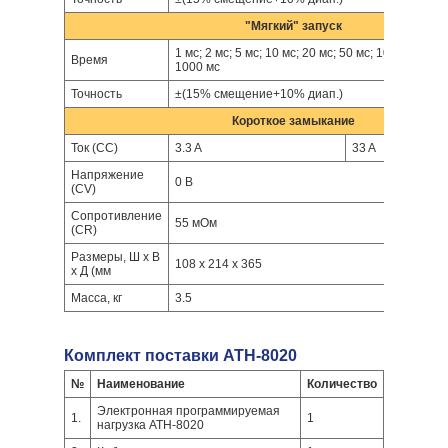
"Мягкий" запуск
1 мс; 2 мс; 5 мс; 10 мс; 20 мс; 50 мс; 100 мс; 200 
Время
1000 мс
Точность
±(15% смещение+10% диап.)
Короткое замыкание
Ток (CC)
3.3 A
33 A
Напряжение
0 В
(CV)
Сопротивление
55 мОм
(CR)
Размеры, Ш x В
108 x 214 x 365
x Д (мм
Масса, кг
3.5
Комплект поставки АТН-8020
№
Наименование
Количество
Электронная программируемая
1.
1
нагрузка АТН-8020