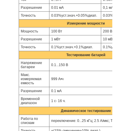
Разрешение
0.01 мА
0,1 мA
Точность
0.03%уст.знач.+0.05%диап.
0.03%уст.знач.+
Измерение мощности
Мощность
100 Вт
200 Вт
Разрешение
1 мВт
10 мВт
Точность
0.1%уст.знач.+0.1%диап.
0.1%уст.знач.+0
Тестирование батарей
Напряжение
0.1...150 В
батареи
Макс.
измеряемая
999 А•ч
емкость
Разрешение
0.1 мА
Временной
1 с- 16 ч.
диапазон
Динамическое тестирование
Работа по
переключение: 0...25 кГц; 2.5 A/мкс; T1&T2: 60 м
спискам
Точность
±(15% смещение+10% диап.)