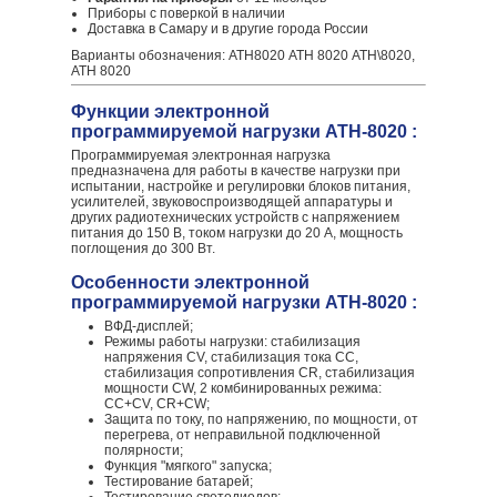
Приборы с поверкой в наличии
Доставка в Самару и в другие города России
Варианты обозначения: АТН8020 АТН 8020 АТН\8020,
АТН 8020
Функции электронной
программируемой нагрузки АТН-8020 :
Программируемая электронная нагрузка
предназначена для работы в качестве нагрузки при
испытании, настройке и регулировки блоков питания,
усилителей, звуковоспроизводящей аппаратуры и
других радиотехнических устройств с напряжением
питания до 150 В, током нагрузки до 20 А, мощность
поглощения до 300 Вт.
Особенности электронной
программируемой нагрузки АТН-8020 :
ВФД-дисплей;
Режимы работы нагрузки: стабилизация
напряжения CV, стабилизация тока CC,
стабилизация сопротивления CR, стабилизация
мощности CW, 2 комбинированных режима:
CC+CV, CR+CW;
Защита по току, по напряжению, по мощности, от
перегрева, от неправильной подключенной
полярности;
Функция "мягкого" запуска;
Тестирование батарей;