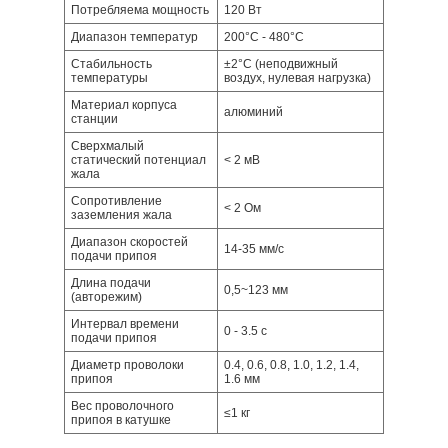
Потребляема мощность
120 Вт
Диапазон температур
200°С - 480°С
Стабильность
±2°С (неподвижный
температуры
воздух, нулевая нагрузка)
Материал корпуса
алюминий
станции
Сверхмалый
статический потенциал
< 2 мВ
жала
Сопротивление
< 2 Ом
заземления жала
Диапазон скоростей
14-35 мм/с
подачи припоя
Длина подачи
0,5~123 мм
(авторежим)
Интервал времени
0 - 3.5 с
подачи припоя
Диаметр проволоки
0.4, 0.6, 0.8, 1.0, 1.2, 1.4,
припоя
1.6 мм
Вес проволочного
≤1 кг
припоя в катушке