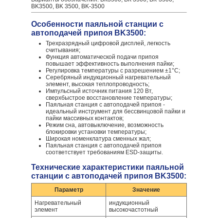
BK3500, BK 3500, BK-3500
Особенности паяльной станции с
автоподачей припоя BK3500:
Трехразрядный цифровой дисплей, легкость
считывания;
Функция автоматической подачи припоя
повышает эффективность выполнения пайки;
Регулировка температуры с разрешением ±1°C;
Серебряный индукционный нагревательный
элемент, высокая теплопроводность;
Импульсный источник питания 120 Вт,
сверхбыстрое восстановление температуры;
Паяльная станция с автоподачей припоя -
идеальный инструмент для бессвинцовой пайки и
пайки массивных контактов;
Режим сна, автовыключение, возможность
блокировки установки температуры;
Широкая номенклатура сменных жал;
Паяльная станция с автоподачей припоя
соответствует требованиям ESD-защиты.
Технические характеристики паяльной
станции с автоподачей припоя BK3500:
Параметр
Значение
Нагревательный
индукционный
элемент
высокочастотный