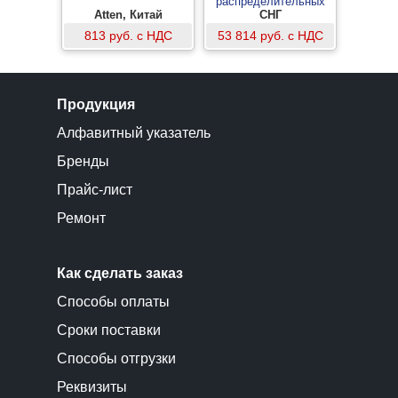
распределительных
Atten, Китай
устройств 3-х фазное
СНГ
до 500кВ с одной
813 руб. с НДС
53 814 руб. с НДС
штангой
Продукция
Алфавитный указатель
Бренды
Прайс-лист
Ремонт
Как сделать заказ
Способы оплаты
Сроки поставки
Способы отгрузки
Реквизиты