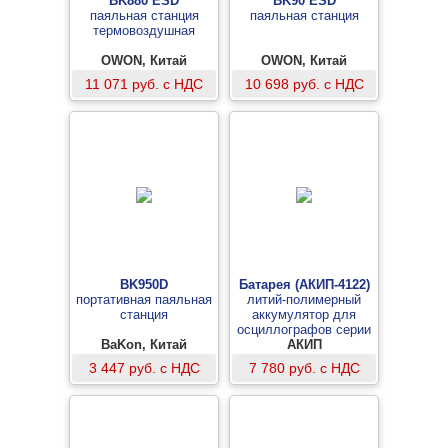
BK880 ESD
BK90 ESD
паяльная станция
паяльная станция
термовоздушная
OWON, Китай
OWON, Китай
11 071 руб. с НДС
10 698 руб. с НДС
BK950D
Батарея (АКИП-4122)
портативная паяльная
литий-полимерный
станция
аккумулятор для
осциллографов серии
BaKon, Китай
АКИП-4122
АКИП
3 447 руб. с НДС
7 780 руб. с НДС