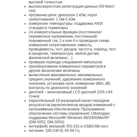
высокой точностью
высокоскоростная регистрация данных (50 Кбит/
сек)
прозвонка цепи: диапазон 2 кОм; порог
срабатывания: 1 Ом-2 кОм
измерение температуры: поддержка ANSI
стандарта термопары
24 измерительные функции (постоянное/
переменное напряжение, постоянный/
переменный ток, 2-х или 4-х проводная схема
измерения сопротивления, емкость,
проводимость, тест диодов, частота, период, тест
в пределах, температура, любой датчик
физической величины…)
проверка периода следования импульсов
преобразование измеренных параметров в
другие физические величины
вычисление максимальных, минимальных,
средних значений, удержание измеренного
значения, установка нуля, измерение dBm, dB,
контроль по диапазону значений
дисплей – монохромный LCD дисплей (256 x 64
точек)
параллельный 16-разрядный канал передачи
результатов (мультиплексор входов) измерений с
программным обеспечением. Программное
обеспечение системы управления: Ultralogger,
поддержка Microsoft® Windows 98/2000/Me/XP
(DM-3052, DM-3054)
интерфейс внешний: RS-232 и USB/USB-хост
питание: 100-240 В, 45-66 Гц