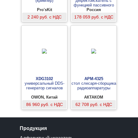
(кримпер)
дефектоискатель с
функцией пассивного
Pro'sKit
обнаружения кабелей
Россия
2 240 руб. с НДС
178 059 руб. с НДС
XDG3102
АРМ-4325
универсальный DDS-
стол слесаря-сборщика
генератор сигналов
радиоаппаратуры
OWON, Китай
АКТАКОМ
86 960 руб. с НДС
62 708 руб. с НДС
Продукция