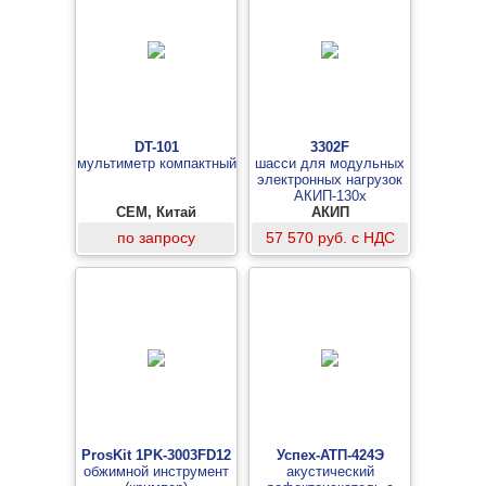
DT-101
3302F
мультиметр компактный
шасси для модульных
электронных нагрузок
АКИП-130х
CEM, Китай
АКИП
по запросу
57 570 руб. с НДС
ProsKit 1PK-3003FD12
Успех-АТП-424Э
обжимной инструмент
акустический