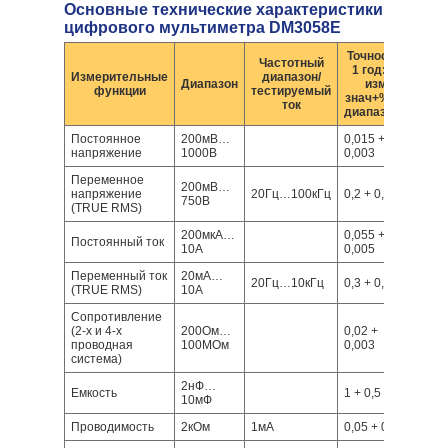
Основные технические характеристики
цифрового мультиметра DM3058E
Точность,
Частотный
1 год: %
Измерительные
диапазон/
Диапазон
изм
функции
тестируемый
знач+% от
ток
диапазона
Постоянное
200мВ…
0,015 +
напряжение
1000В
0,003
Переменное
200мВ…
напряжение
20Гц…100кГц
0,2 + 0,05
750В
(TRUE RMS)
200мкА…
0,055 +
Постоянный ток
10А
0,005
Переменный ток
20мА…
20Гц…10кГц
0,3 + 0,1
(TRUE RMS)
10А
Сопротивление
(2-х и 4-х
200Ом…
0,02 +
проводная
100МОм
0,003
система)
2нФ…
Емкость
1 + 0,5
10мФ
Проводимость
2кОм
1мА
0,05 + 0,01