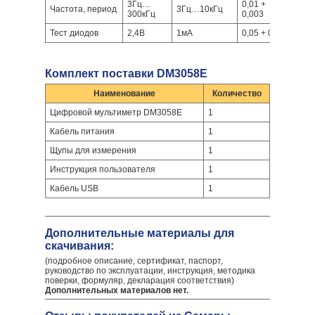
3Гц…
0,01 +
Частота, период
3Гц…10кГц
300кГц
0,003
Тест диодов
2,4В
1мА
0,05 + 0,01
Комплект поставки DM3058E
Наименование
Количество
Цифровой мультиметр DM3058E
1
Кабель питания
1
Щупы для измерения
1
Инструкция пользователя
1
Кабель USB
1
Дополнительные материалы для
скачивания:
(подробное описание, сертификат, паспорт,
руководство по эксплуатации, инструкция, методика
поверки, формуляр, декларация соответствия)
Дополнительных материалов нет.