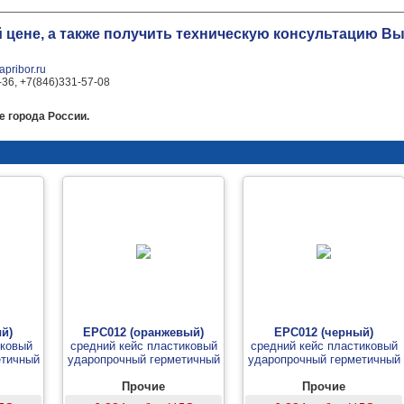
й цене, а также получить техническую консультацию 
pribor.ru
-36, +7(846)331-57-08
е города России.
й)
EPC012 (оранжевый)
EPC012 (черный)
иковый
средний кейс пластиковый
средний кейс пластиковый
етичный
ударопрочный герметичный
ударопрочный герметичный
Прочие
Прочие