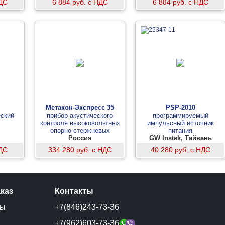
НДС
6 884 руб. с НДС
6 884 руб. с НДС
Метакон-Экспресс 35
PSP-2010
еский
прибор акустического
программируемый
контроля высоковольтных
импульсный источник
опорно-стержневых
питания
изоляторов на 35 кВ
Россия
GW Instek, Тайвань
НДС
334 280 руб. с НДС
40 280 руб. с НДС
аказ
Контакты
ты
+7(846)243-73-36
и
+7(962)603-73-36