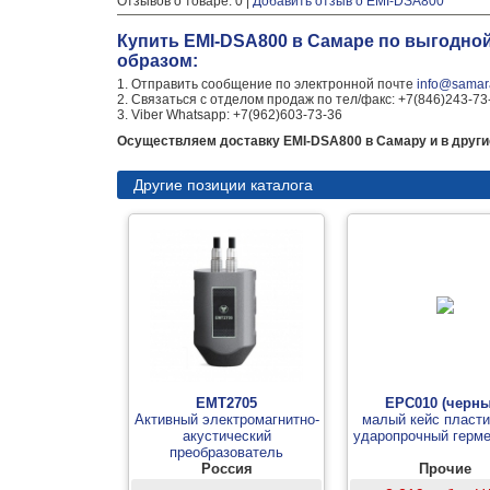
Отзывов о товаре: 0 |
Добавить отзыв о EMI-DSA800
Купить EMI-DSA800 в Самаре по выгодно
образом:
1. Отправить сообщение по электронной почте
info@samara
2. Связаться с отделом продаж по тел/факс: +7(846)243-73
3. Viber Whatsapp: +7(962)603-73-36
Осуществляем доставку EMI-DSA800 в Самару и в други
Другие позиции каталога
EMT2705
EPC010 (черны
Активный электромагнитно-
малый кейс пласт
акустический
ударопрочный герм
преобразователь
Россия
Прочие