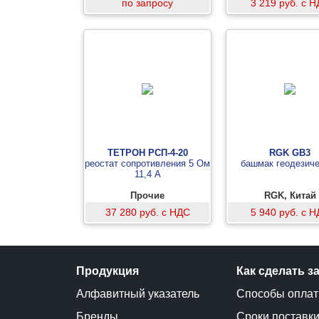
по запросу
3 219 руб. с 
ТЕТРОН РСП-4-20
RGK GB3
реостат сопротивления 5 Ом
башмак геодезич
11,4 А
Прочие
RGK, Китай
37 280 руб. с НДС
5 940 руб. с 
Продукция
Как сделать з
Алфавитный указатель
Способы опла
Бренды
Сроки поставк