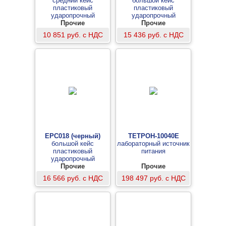
средний кейс
большой кейс
пластиковый
пластиковый
ударопрочный
ударопрочный
герметичный
Прочие
герметичный
Прочие
10 851 руб. с НДС
15 436 руб. с НДС
EPC018 (черный)
ТЕТРОН-10040Е
большой кейс
лабораторный источник
пластиковый
питания
ударопрочный
герметичный
Прочие
Прочие
16 566 руб. с НДС
198 497 руб. с НДС