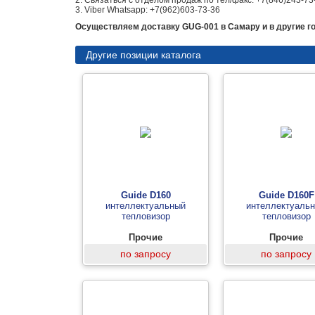
2. Связаться с отделом продаж по тел/факс: +7(846)243-73
3. Viber Whatsapp: +7(962)603-73-36
Осуществляем доставку GUG-001 в Самару и в другие г
Другие позиции каталога
Guide D160
Guide D160F
интеллектуальный
интеллектуаль
тепловизор
тепловизор
Прочие
Прочие
по запросу
по запросу