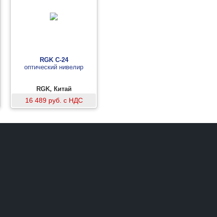
RGK C-24
оптический нивелир
RGK, Китай
16 489 руб. с НДС