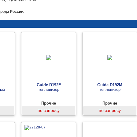
-36, +7(846)331-57-08
орода России.
Guide D192F
Guide D192M
ный
тепловизор
тепловизор
Прочие
Прочие
по запросу
по запросу