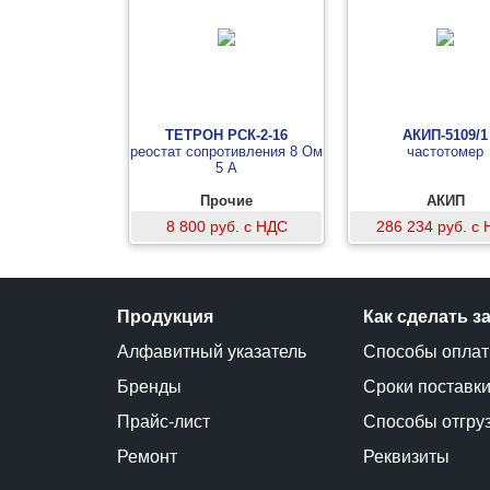
ТЕТРОН РСК-2-16
АКИП-5109/1
реостат сопротивления 8 Ом
частотомер
5 А
Прочие
АКИП
8 800 руб. с НДС
286 234 руб. с
Продукция
Как сделать з
Алфавитный указатель
Способы опла
Бренды
Сроки поставк
Прайс-лист
Способы отгру
Ремонт
Реквизиты