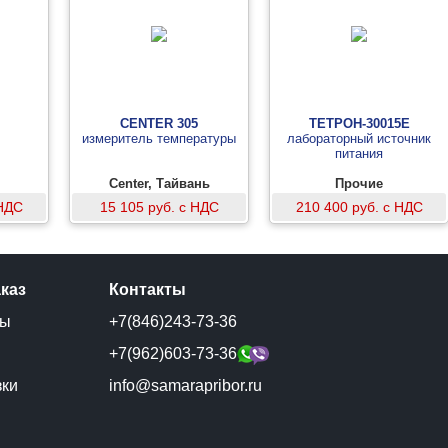
CENTER 305
ТЕТРОН-30015Е
измеритель температуры
лабораторный источник
питания
Center, Тайвань
Прочие
 НДС
15 105 руб. с НДС
210 400 руб. с НДС
аказ
Контакты
ты
+7(846)243-73-36
и
+7(962)603-73-36
зки
info@samarapribor.ru