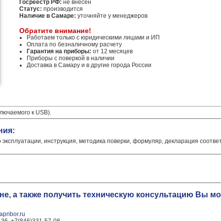
Госреестр РФ:
не внесен
Статус:
производится
Наличие в Самаре:
уточняйте у менеджеров
Обратите внимание!
Работаем только с юридическими лицами и ИП
Оплата по безналичному расчету
Гарантия на приборы:
от 12 месяцев
Приборы с поверкой в наличии
Доставка в Самару и в другие города России
лючаемого к USB).
ния:
о эксплуатации, инструкция, методика поверки, формуляр, декларация соотве
ене, а также получить техническую консультацию Вы 
pribor.ru