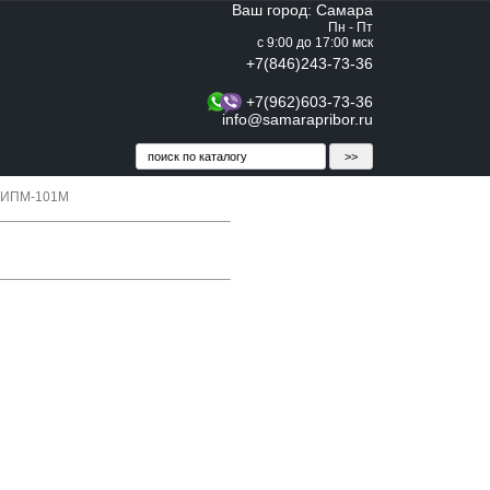
Ваш город: Самара
Пн - Пт
с 9:00 до 17:00 мск
+7(846)243-73-36
+7(962)603-73-36
info@samarapribor.ru
 ИПМ-101М