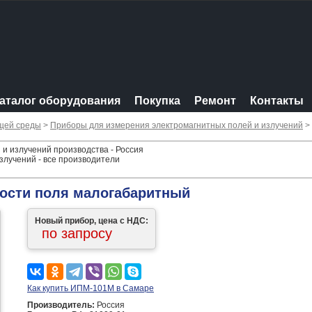
аталог оборудования
Покупка
Ремонт
Контакты
щей среды
>
Приборы для измерения электромагнитных полей и излучений
>
и излучений производства - Россия
злучений - все производители
ости поля малогабаритный
Новый прибор, цена с НДС:
по запросу
Как купить ИПМ-101М в Самаре
Производитель:
Россия