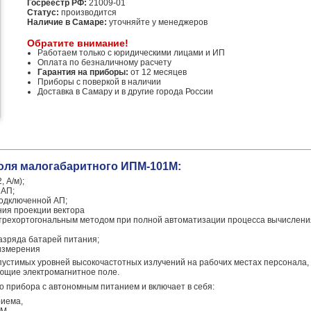
Госреестр РФ:
21009-01
Статус:
производится
Наличие в Самаре:
уточняйте у менеджеров
Обратите внимание!
Работаем только с юридическими лицами и ИП
Оплата по безналичному расчету
Гарантия на приборы:
от 12 месяцев
Приборы с поверкой в наличии
Доставка в Самару и в другие города России
оля малогабаритного ИПМ-101М:
 А/м);
 АП;
одключенной АП;
ия проекции вектора
трехортогональным методом при полной автоматизации процесса вычислени
азряда батарей питания;
измерения
пустимых уровней высокочастотных излучений на рабочих местах персонала
ающие электромагнитное поле.
о прибора с автономным питанием и включает в себя:
риема,