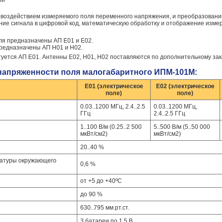
1М
 воздействием измеряемого поля переменного напряжения, и преобразовании
ние сигнала в цифровой код, математическую обработку и отображение изме
ля предназначены АП Е01 и Е02.
редназначены АП Н01 и Н02.
уется АП Е01. Антенны Е02, Н01, Н02 поставляются по дополнительному зак
 напряженности поля малогабаритного ИПМ-101М:
Е01 (электрическое
E02 (электрическое
поле)
поле)
0.03..1200 МГц, 2.4..2.5
0.03..1200 МГц,
ГГц
2.4..2.5 ГГц
1..100 В/м (0.25..2 500
5..500 В/м (5..50 000
мкВт/см2)
мкВт/см2)
20..40 %
ратуры окружающего
0,6 %
от +5 до +40ºС
до 90 %
630..795 мм.рт.ст.
3 батареи по 1,5 В