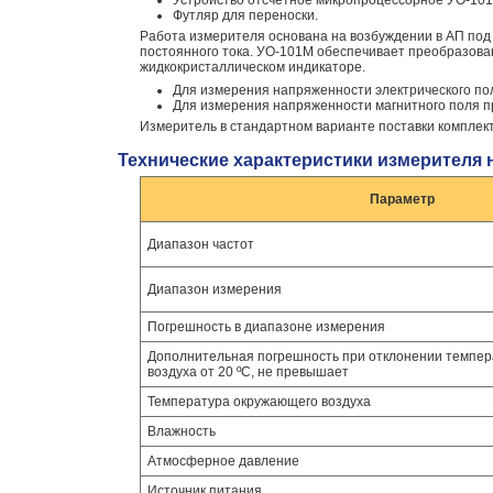
Устройство отсчетное микропроцессорное УО-10
Футляр для переноски.
Работа измерителя основана на возбуждении в АП под
постоянного тока. УО-101М обеспечивает преобразова
жидкокристаллическом индикаторе.
Для измерения напряженности электрического по
Для измерения напряженности магнитного поля п
Измеритель в стандартном варианте поставки комплект
Технические характеристики измерителя
Параметр
Диапазон частот
Диапазон измерения
Погрешность в диапазоне измерения
Дополнительная погрешность при отклонении темпе
воздуха от 20 ºС, не превышает
Температура окружающего воздуха
Влажность
Атмосферное давление
Источник питания