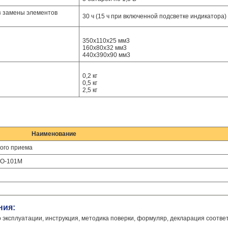
з замены элементов
30 ч (15 ч при включенной подсветке индикатора)
350х110х25 мм3
160х80х32 мм3
440х390х90 мм3
0,2 кг
0,5 кг
2,5 кг
Наименование
ого приема
УО-101М
ния:
о эксплуатации, инструкция, методика поверки, формуляр, декларация соотве