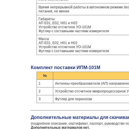
Время непрерывной работы в автономном режиме бе
питания, не менее
Габариты
АП Е01, Е02, Н01 и Н02
Устройство отсчетное УО-101М
Футляр с составными частями измерителя
Масса
АП Е01, Е02, Н01 и Н02
Устройство отсчетное УО-101М
Футляр с составными частями измерителя
Комплект поставки ИПМ-101М
№
1
Антенны-преобразователи (АП) направленн
2
Устройство отсчетное микропроцессорное 
3
Футляр для переноски
Дополнительные материалы для скачива
(подробное описание, сертификат, паспорт, руководство п
Дополнительных материалов нет.