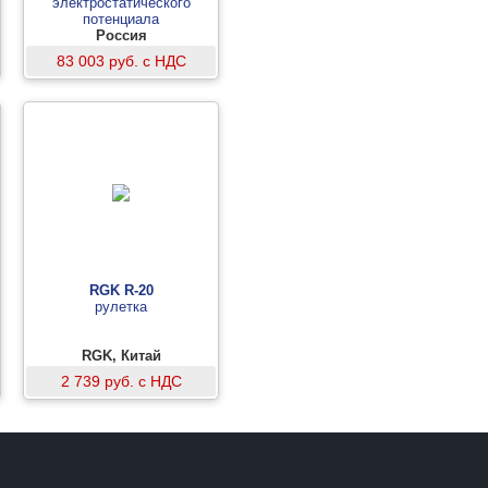
электростатического
потенциала
Россия
83 003 руб. с НДС
RGK R-20
рулетка
RGK, Китай
2 739 руб. с НДС