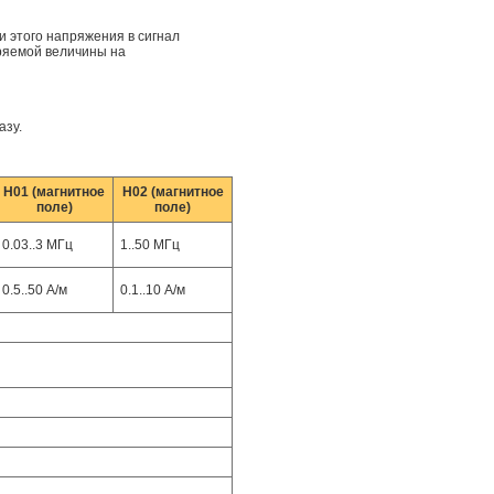
 этого напряжения в сигнал
ряемой величины на
азу.
H01 (магнитное
H02 (магнитное
поле)
поле)
0.03..3 МГц
1..50 МГц
0.5..50 А/м
0.1..10 А/м