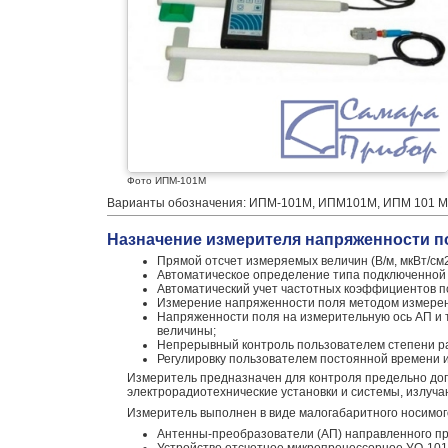
Фото ИПМ-101М
Варианты обозначения: ИПМ-101М, ИПМ101М, ИПМ 101 М
Назначение измерителя напряженности п
Прямой отсчет измеряемых величин (В/м, мкВт/см2,
Автоматическое определение типа подключенной
Автоматический учет частотных коэффициентов п
Измерение напряженности поля методом измерен
Напряженности поля на измерительную ось АП и 
величины;
Непрерывный контроль пользователем степени р
Регулировку пользователем постоянной времени 
Измеритель предназначен для контроля предельно до
электрорадиотехнические установки и системы, излуч
Измеритель выполнен в виде малогабаритного носимог
Антенны-преобразователи (АП) направленного п