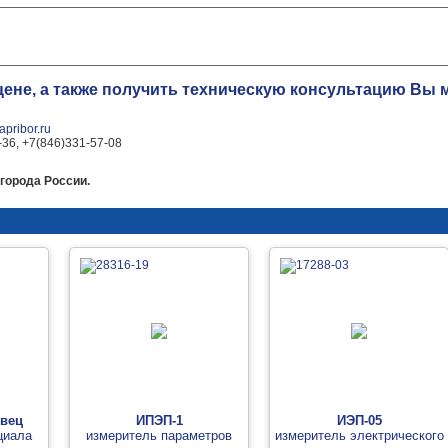
цене, а также получить техническую консультацию Вы
pribor.ru
-36, +7(846)331-57-08
города России.
евец
ИПЭП-1
ИЭП-05
циала
измеритель параметров
измеритель электрического