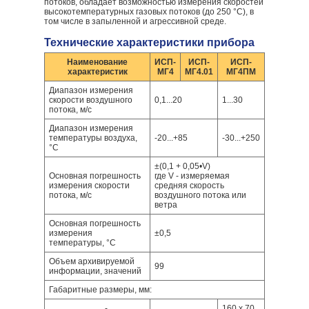
потоков, обладает возможностью измерения скоростей
высокотемпературных газовых потоков (до 250 °С), в
том числе в запыленной и агрессивной среде.
Технические характеристики прибора
Наименование
ИСП-
ИСП-
ИСП-
характеристик
МГ4
МГ4.01
МГ4ПМ
Диапазон измерения
скорости воздушного
0,1...20
1...30
потока, м/с
Диапазон измерения
температуры воздуха,
-20...+85
-30...+250
°С
±(0,1 + 0,05•V)
Основная погрешность
где V - измеряемая
измерения скорости
средняя скорость
потока, м/с
воздушного потока или
ветра
Основная погрешность
измерения
±0,5
температуры, °С
Объем архивируемой
99
информации, значений
Габаритные размеры, мм:
-
160 х 70