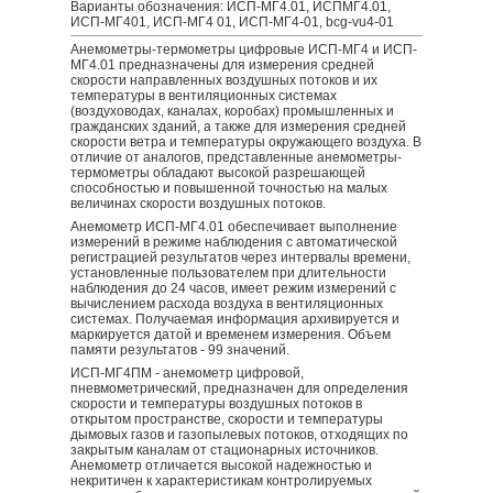
Варианты обозначения: ИСП-МГ4.01, ИСПМГ4.01,
ИСП-МГ401, ИСП-МГ4 01, ИСП-МГ4-01, bcg-vu4-01
Анемометры-термометры цифровые ИСП-МГ4 и ИСП-
МГ4.01 предназначены для измерения средней
скорости направленных воздушных потоков и их
температуры в вентиляционных системах
(воздуховодах, каналах, коробах) промышленных и
гражданских зданий, а также для измерения средней
скорости ветра и температуры окружающего воздуха. В
отличие от аналогов, представленные анемометры-
термометры обладают высокой разрешающей
способностью и повышенной точностью на малых
величинах скорости воздушных потоков.
Анемометр ИСП-МГ4.01 обеспечивает выполнение
измерений в режиме наблюдения с автоматической
регистрацией результатов через интервалы времени,
установленные пользователем при длительности
наблюдения до 24 часов, имеет режим измерений с
вычислением расхода воздуха в вентиляционных
системах. Получаемая информация архивируется и
маркируется датой и временем измерения. Объем
памяти результатов - 99 значений.
ИСП-МГ4ПМ - анемометр цифровой,
пневмометрический, предназначен для определения
скорости и температуры воздушных потоков в
открытом пространстве, скорости и температуры
дымовых газов и газопылевых потоков, отходящих по
закрытым каналам от стационарных источников.
Анемометр отличается высокой надежностью и
некритичен к характеристикам контролируемых