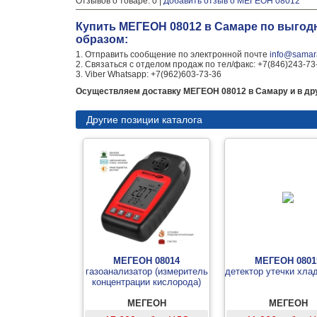
Отзывов о товаре: 0 |
Добавить отзыв о МЕГЕОН 08012
Купить МЕГЕОН 08012 в Самаре по выгод
образом:
1. Отправить сообщение по электронной почте
info@samara
2. Связаться с отделом продаж по тел/факс: +7(846)243-73
3. Viber Whatsapp: +7(962)603-73-36
Осуществляем доставку МЕГЕОН 08012 в Самару и в дру
Другие позиции каталога
МЕГЕОН 08014
МЕГЕОН 0801
газоанализатор (измеритель
детектор утечки хла
концентрации кислорода)
МЕГЕОН
МЕГЕОН