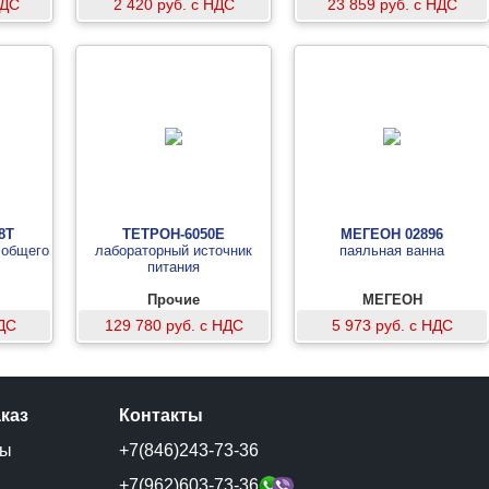
НДС
2 420 руб. с НДС
23 859 руб. с НДС
8T
ТЕТРОН-6050Е
МЕГЕОН 02896
 общего
лабораторный источник
паяльная ванна
питания
Прочие
МЕГЕОН
НДС
129 780 руб. с НДС
5 973 руб. с НДС
аказ
Контакты
ты
+7(846)243-73-36
и
+7(962)603-73-36