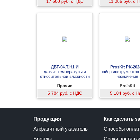
17 600 руб. с НДС
11 066 руб. с 
ДВТ-04.Т.Н1.И
ProsKit PK-202
датчик температуры и
набор инструментов
относительной влажности
назначения
Прочие
Pro'sKit
5 784 руб. с НДС
5 104 руб. с 
Продукция
Как сделать з
Алфавитный указатель
Способы опла
Бренды
Сроки поставк