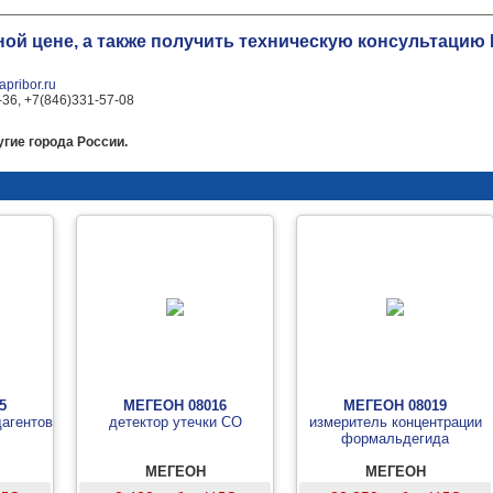
ной цене, а также получить техническую консультаци
pribor.ru
-36, +7(846)331-57-08
гие города России.
5
МЕГЕОН 08016
МЕГЕОН 08019
дагентов
детектор утечки CO
измеритель концентрации
формальдегида
МЕГЕОН
МЕГЕОН