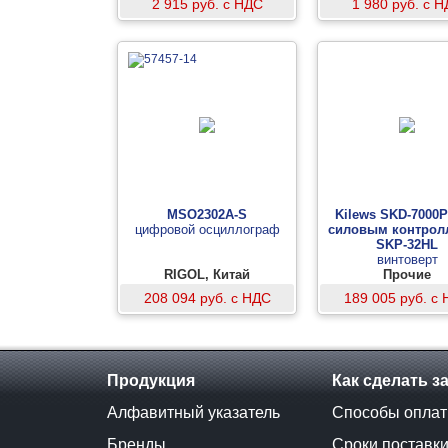
2 915 руб. с НДС
1 980 руб. с 
MSO2302A-S
Kilews SKD-7000P 
цифровой осциллограф
силовым контрол
SKP-32HL
винтоверт
RIGOL, Китай
Прочие
208 094 руб. с НДС
189 005 руб. с
Продукция
Как сделать з
Алфавитный указатель
Способы опла
Бренды
Сроки поставк