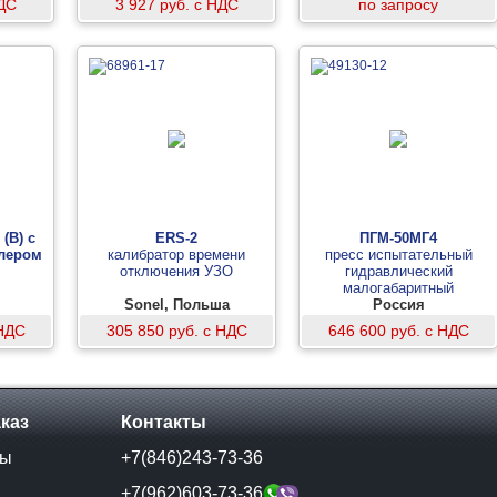
НДС
3 927 руб. с НДС
по запросу
(B) с
ERS-2
ПГМ-50МГ4
лером
калибратор времени
пресс испытательный
отключения УЗО
гидравлический
малогабаритный
Sonel, Польша
Россия
 НДС
305 850 руб. с НДС
646 600 руб. с НДС
аказ
Контакты
ты
+7(846)243-73-36
и
+7(962)603-73-36