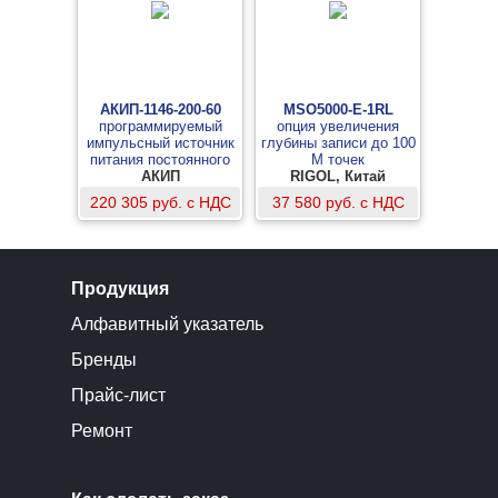
АКИП-1146-200-60
MSO5000-E-1RL
программируемый
опция увеличения
импульсный источник
глубины записи до 100
питания постоянного
М точек
АКИП
тока
RIGOL, Китай
220 305 руб. с НДС
37 580 руб. с НДС
Продукция
Алфавитный указатель
Бренды
Прайс-лист
Ремонт