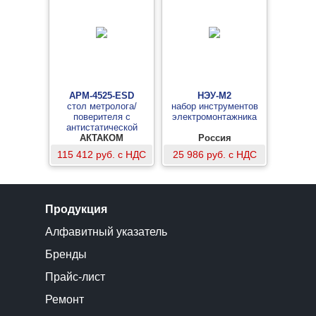
АРМ-4525-ESD
НЭУ-М2
стол метролога/
набор инструментов
поверителя с
электромонтажника
антистатической
столешницей
АКТАКОМ
Россия
115 412 руб. с НДС
25 986 руб. с НДС
Продукция
Алфавитный указатель
Бренды
Прайс-лист
Ремонт