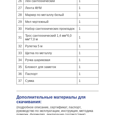
26
Лен сантехнический
1
27
Лента ФУМ
1
28
Маркер по металлу белый
1
29
Мел чертежный
1
30
Набор сантехнических прокладок
1
Трос сантехнический 1,4 мм*6,0
31
1
мм*7,0 м
32
Рулетка 5 м
1
33
Щетка по металлу
1
34
Ручка шариковая
1
35
Блокнот для заметок
1
36
Паспорт
1
37
Сумка
1
Дополнительные материалы для
скачивания:
(подробное описание, сертификат, паспорт,
руководство по эксплуатации, инструкция, методика
поверки, формуляр, декларация соответствия)