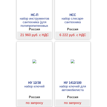
НС-П
НСС
набор инструментов
набор слесаря-
сантехника (для
сантехника
полипропиленовых
Россия
труб)
Россия
21 960 руб. с НДС
6 222 руб. с НДС
НУ 12/38
НУ 1412/100
набор ключей
набор ключей для
автомобилиста
Россия
Россия
по запросу
по запросу