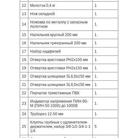
12
Молоток 0,4 кг
1
13
Нож складной
1
Ножовка по металлу с запасным
14
1
полотном
15
Напильник круглый 200 мм
1
16
Напильник трехгранный 200 мм
1
17
Набор надфилей
1
18
Отвертка крестовая PH2x100 мм
1
19
Отвертка крестовая PH2x150 мм
1
20
Отвертка шлицевая SL6,0x150 мм
1
21
Отвертка шлицевая SL8,0x150 мм
1
22
Перчатки трикотажные ПВХ
1
Индикатор напряжения ПИН-90-
23
1
М (ПИН-50-1000) до 1000В
24
Труборез 12-50 мм
1
Клуппы трубные с удлинителем-
25
держателем, набор 3/8-1/2-3/4-1-1
5
1/4