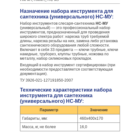
Назначение набора инструмента для
сантехника (универсального) НС-МУ:
Набор инструментов слесаря-сантехника
НС-МУ
(универсальный) — это профессиональный набор
инструментов, предназначенный для проведения
широкого спектра работ: нарезка труб требуемой
длины, нарезка резьбы на них, замена либо установка
сантехнического оборудования любой сложности.
Включает в себя 33 предмета — ключи трубные, ключи
накидные, труборез, клуппы трубные, ножовка по
металлу, набор силиконовых прокладок.
Входящий в набор инструмент сертифицирован (при
необходимости предоставляется соответствующая
документация).
ТУ 3926-021-127191850-2007
Технические характеристики набора
инструмента для сантехника
(универсального) НС-МУ:
Параметр
Значение
Габариты, мм:
460х400х170
Масса, кг, не более
16,0