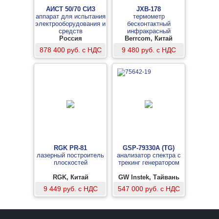
АИСТ 50/70 СИЗ
JXB-178
аппарат для испытания
термометр
электрооборудования и
бесконтактный
средств
инфракрасный
индивидуальной
Россия
Berrcom, Китай
защиты в комплекте с
878 400 руб. с НДС
9 480 руб. с НДС
ванночкой
RGK PR-81
GSP-79330A (TG)
лазерный построитель
анализатор спектра с
плоскостей
трекинг генератором
RGK, Китай
GW Instek, Тайвань
9 449 руб. с НДС
547 000 руб. с НДС