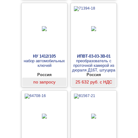
НУ 1412/105
ИПВТ-03-03-3В-01
набор автомобильных
преобразователь с
ключей
проточной камерой из
дюраля Д16Т, штуцера
Россия
«Елочка», для
Россия
измерений при
по запросу
25 632 руб. с НДС
температуре от -45 до +
60 °C