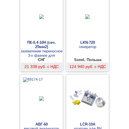
ПК-0,4-10Н (сеч.
LKN-720
25мм2)
генератор
заземление переносное
3-х фазное для
изолированных
СНГ
Sonel, Польша
проводов 0,4-10кВ
21 338 руб. с НДС
124 940 руб. с НДС
АВГ-60
LCR-10А
весовой анализатор
адаптер для ВЧ