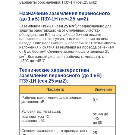
Варианты обозначения: ПЗУ-1Н (сеч.25 мм2)
Назначение заземления переносного
(до 1 кВ) ПЗУ-1Н (сеч.25 мм2):
2
Заземление
ПЗУ-1Н (сеч.25 мм
)
предназначено для
защиты работающих на отключенных участках
оборудования ВЛ на случай ошибочной подачи
напряжения на этот участок или появления на нем
наведенного напряжения, и обеспечивает возможность
наложения и снятия заземления на провода сечением
от 6 до 600 мм². Сечение заземляющего провода 25
2
мм
. Допусимый диапазон рабочих температур от
-45°С до +45°С.
Технические характеристики
заземления переносного (до 1 кВ)
ПЗУ-1Н (сеч.25 мм2):
Параметр
Значения
Рабочее напряжение электронных
0,4
установок, кВ
Условия эксплуатации:
от -40 до
о
температура
С
+45
влажность, %
до 80
Сечение заземляющего провода, мм x
25