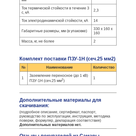
мм
Ток термической стойкости в течение 3
2,3
с, кА
Ток электродинамичской стойкости, кА
14
330 x 160 x
Габаритные размеры, мм (в упаковке)
160
Масса, кг, не более
2
Комплект поставки ПЗУ-1Н (сеч.25 мм2)
№
Наименование
Количество
Заземление переносное (до 1 кВ)
1
1
2
ПЗУ-1Н (сеч.25 мм
)
Дополнительные материалы для
скачивания:
(подробное описание, сертификат, паспорт,
руководство по эксплуатации, инструкция, методика
поверки, формуляр, декларация соответствия)
Дополнительных материалов нет.
Отзывы покупателей из Самары