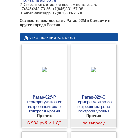
info@samarapribor.ru
2. Связаться с отделом продаж по тел/факс:
+7(846)243-73-36, +7(846)331-57-08
3. Viber Whatsapp: +7(962)603-73-36
Осуществляем доставку Ратар-02М в Самару и в
другие города России.
Другие позиции каталога
Ратар-02У-Р
Ратар-02У-С
терморегулятор со
терморегулятор со
встроенным реле
встроенным реле
контроля уровня
контроля уровня
Прочие
Прочие
6 984 руб. с НДС
по запросу