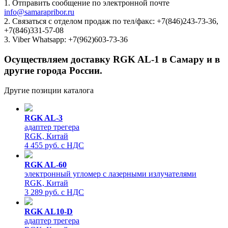
1. Отправить сообщение по электронной почте
info@samarapribor.ru
2. Связаться с отделом продаж по тел/факс: +7(846)243-73-36,
+7(846)331-57-08
3. Viber Whatsapp: +7(962)603-73-36
Осуществляем доставку RGK AL-1 в Самару и в
другие города России.
Другие позиции каталога
RGK AL-3
адаптер трегера
RGK, Китай
4 455 руб. с НДС
RGK AL-60
электронный угломер с лазерными излучателями
RGK, Китай
3 289 руб. с НДС
RGK AL10-D
адаптер трегера