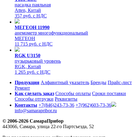
насадка паяльная
Atten, Китай
357 руб. с НДС
МЕГЕОН 11990
анемометр многофункциональный
МЕГЕОН
11 715 руб. с НДС
RGK U3150
пузырьковый уровень
RGK, Китай
1 265 руб. с НДС
Продукция
Алфавитный указатель
Бренды
Прайс-лист
Ремонт
Как сделать заказ
Способы оплаты
Сроки поставки
Способы отгрузки
Реквизиты
Контакты
+7(846)243-73-36
+7(962)603-73-36
info@samarapribor.ru
© 2006-2026 СамараПрибор
443066, Самара, улица 22-го Партсъезда, 52