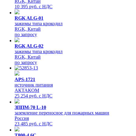
RGK, Китай
10 395 руб. с НДС
RGK ALG-01
зажимы типа крокодил
RGK, Китай
по запросу
RGK ALG-02
зажимы типа крокодил
RGK, Китай
по запросу
APS-1721
источник питания
АКТАКОМ
25 254 руб. с НДС
ЗППМ-70 L-10
заземление переносное для пожарных машин
Россия
23 485 руб. с НДС
T800-4.6C