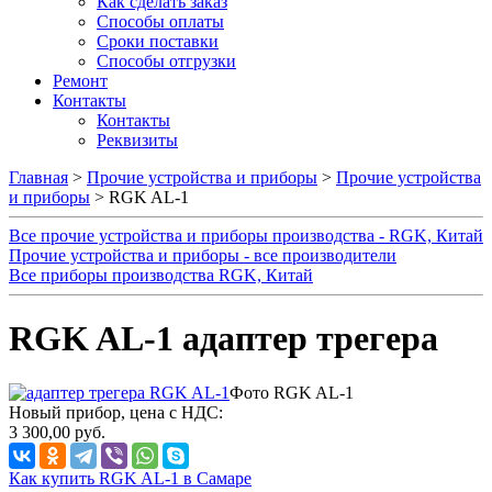
Как сделать заказ
Способы оплаты
Сроки поставки
Способы отгрузки
Ремонт
Контакты
Контакты
Реквизиты
Главная
>
Прочие устройства и приборы
>
Прочие устройства
и приборы
> RGK AL-1
Все прочие устройства и приборы производства - RGK, Китай
Прочие устройства и приборы - все производители
Все приборы производства RGK, Китай
RGK AL-1 адаптер трегера
Фото RGK AL-1
Новый прибор, цена с НДС:
3 300,00 руб.
Как купить RGK AL-1 в Самаре