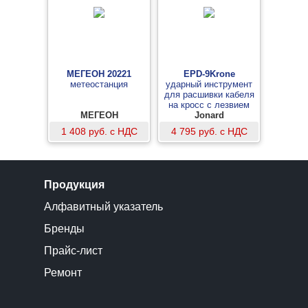
МЕГЕОН 20221
EPD-9Krone
метеостанция
ударный инструмент
для расшивки кабеля
на кросс с лезвием
МЕГЕОН
Krone (с ножницами)
Jonard
1 408 руб. с НДС
4 795 руб. с НДС
Продукция
Алфавитный указатель
Бренды
Прайс-лист
Ремонт