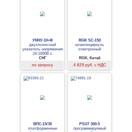
УННУ-1Н-Ф
RGK SC-150
двухполюсный
штангенциркуль
указатель напряжения
электронный
24-1000В с
определением
СНГ
RGK, Китай
полярности и фазы
по запросу
4 829 руб. с НДС
ВПС-15/30
PSU7 300-5
платформенные
программируемый