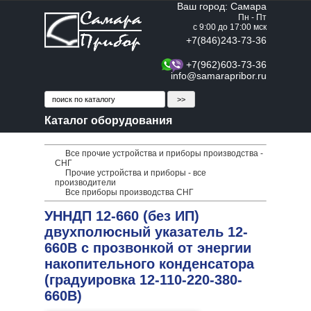
Ваш город: Самара
Пн - Пт
с 9:00 до 17:00 мск
+7(846)243-73-36
+7(962)603-73-36
info@samarapribor.ru
Каталог оборудования
Все прочие устройства и приборы производства -
СНГ
Прочие устройства и приборы - все
производители
Все приборы производства СНГ
УННДП 12-660 (без ИП)
двухполюсный указатель 12-
660В с прозвонкой от энергии
накопительного конденсатора
(градуировка 12-110-220-380-
660В)