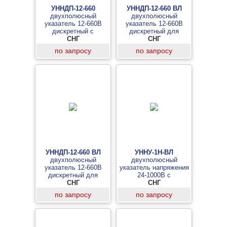
УННДП-12-660
УННДП-12-660 ВЛ
двухполюсный
двухполюсный
указатель 12-660В
указатель 12-660В
дискретный с
дискретный для
прозвонкой и
СНГ
воздушных линий
СНГ
фонариком
(градуировка 12-110-
по запросу
по запросу
(градуировка 12-110-
220-380-660В)
220-380-660В)
УННДП-12-660 ВЛ
УННУ-1Н-ВЛ
двухполюсный
двухполюсный
указатель 12-660В
указатель напряжения
дискретный для
24-1000В с
воздушных линий
СНГ
определением
СНГ
(градуировка 12-24-36-
полярности и фазы для
по запросу
по запросу
110-220-400-660В)
воздушных линий