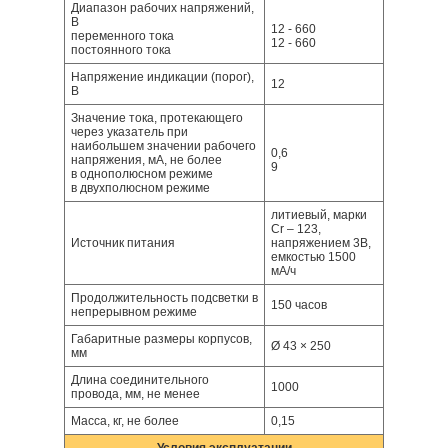
Диапазон рабочих напряжений,
В
12 - 660
переменного тока
12 - 660
постоянного тока
Напряжение индикации (порог),
12
В
Значение тока, протекающего
через указатель при
наибольшем значении рабочего
0,6
напряжения, мА, не более
9
в однополюсном режиме
в двухполюсном режиме
литиевый, марки
Сr – 123,
Источник питания
напряжением 3В,
емкостью 1500
мА/ч
Продолжительность подсветки в
150 часов
непрерывном режиме
Габаритные размеры корпусов,
Ø 43 × 250
мм
Длина соединительного
1000
провода, мм, не менее
Масса, кг, не более
0,15