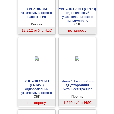
УВНсТФ-10И
УВНУ-10 СЗ ИП (CR123)
указатель высокого
однополюсный
напряжения
указатель высокого
напряжения с
Россия
самопроверкой и
СНГ
источником питания
12 212 руб. с НДС
по запросу
CR123 (срок службы 10
лет)
УВНУ-10 СЗ ИП
Kilews 1 Length 75mm
(CR2450)
двусторонняя
однополюсный
бита шестигранная
указатель высокого
напряжения с
СНГ
Прочие
самопроверкой и
по запросу
1 249 руб. с НДС
источником питания
CR2450 (срок службы 5
лет)