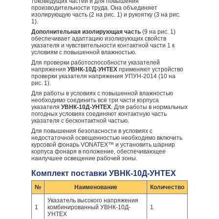
токоведущих частей и для повышения
производительности труда. Она объединяет
изолирующую часть (2 на рис. 1) и рукоятку (3 на рис.
1).
Дополнительная изолирующая часть
(9 на рис. 1)
обеспечивает адаптацию изолирующих свойств
указателя и чувствительности контактной части 1 к
условиям с повышенной влажностью.
Для проверки работоспособности указателей
напряжения
УВНК-10Д-УНТЕХ
применяют устройство
проверки указателя напряжения УПУН-2014 (10 на
рис. 1).
Для работы в условиях с повышенной влажностью
необходимо соединить все три части корпуса
указателя
УВНК-10Д-УНТЕХ
. Для работы в нормальных
погодных условиях соединяют контактную часть
указателя с бесконтактной частью.
Для повышения безопасности в условиях с
недостаточной освещенностью необходимо включить
курсовой фонарь VONATEX™ и установить шарнир
корпуса фонаря в положение, обеспечивающее
наилучшее освещение рабочей зоны.
Комплект поставки УВНК-10Д-УНТЕХ
№
Наименование
Количество
Указатель высокого напряжения
1
комбинированный УВНК-10Д-
1
УНТЕХ