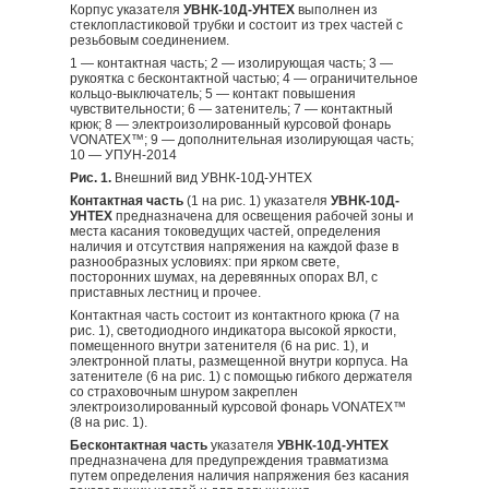
Корпус указателя
УВНК-10Д-УНТЕХ
выполнен из
стеклопластиковой трубки и состоит из трех частей с
резьбовым соединением.
1 — контактная часть; 2 — изолирующая часть; 3 —
рукоятка с бесконтактной частью; 4 — ограничительное
кольцо-выключатель; 5 — контакт повышения
чувствительности; 6 — затенитель; 7 — контактный
крюк; 8 — электроизолированный курсовой фонарь
VONATEX™; 9 — дополнительная изолирующая часть;
10 — УПУН-2014
Рис. 1.
Внешний вид УВНК-10Д-УНТЕХ
Контактная часть
(1 на рис. 1) указателя
УВНК-10Д-
УНТЕХ
предназначена для освещения рабочей зоны и
места касания токоведущих частей, определения
наличия и отсутствия напряжения на каждой фазе в
разнообразных условиях: при ярком свете,
посторонних шумах, на деревянных опорах ВЛ, с
приставных лестниц и прочее.
Контактная часть состоит из контактного крюка (7 на
рис. 1), светодиодного индикатора высокой яркости,
помещенного внутри затенителя (6 на рис. 1), и
электронной платы, размещенной внутри корпуса. На
затенителе (6 на рис. 1) с помощью гибкого держателя
со страховочным шнуром закреплен
электроизолированный курсовой фонарь VONATEX™
(8 на рис. 1).
Бесконтактная часть
указателя
УВНК-10Д-УНТЕХ
предназначена для предупреждения травматизма
путем определения наличия напряжения без касания